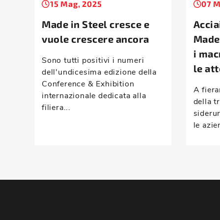
15 Mag, 2025
07 M
Made in Steel cresce e
Accia
vuole crescere ancora
Made 
i mac
Sono tutti positivi i numeri
le at
dell'undicesima edizione della
Conference & Exhibition
A fier
internazionale dedicata alla
della t
filiera...
sideru
le azie