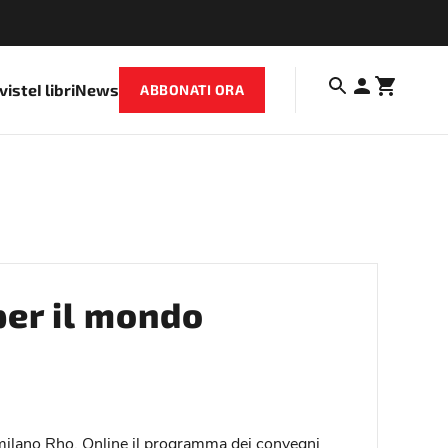
iviste
I libri
News
ABBONATI ORA
er il mondo
eramilano Rho. Online il programma dei convegni