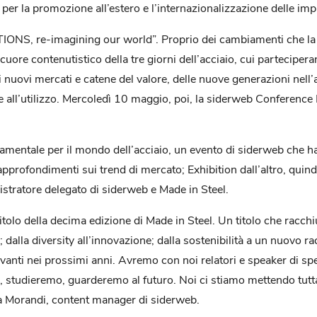
per la promozione all’estero e l’internazionalizzazione delle impr
TIONS, re-imagining our world”. Proprio dei cambiamenti che la 
ore contenutistico della tre giorni dell’acciaio, cui parteciperan
à di nuovi mercati e catene del valore, delle nuove generazioni nell’
ne all’utilizzo. Mercoledì 10 maggio, poi, la siderweb Conferenc
entale per il mondo dell’acciaio, un evento di siderweb che ha 
approfondimenti sui trend di mercato; Exhibition dall’altro, quind
nistratore delegato di siderweb e Made in Steel.
lo della decima edizione di Made in Steel. Un titolo che racchi
 dalla diversity all’innovazione; dalla sostenibilità a un nuovo r
davanti nei prossimi anni. Avremo con noi relatori e speaker di sp
 studieremo, guarderemo al futuro. Noi ci stiamo mettendo tutta
a Morandi, content manager di siderweb.