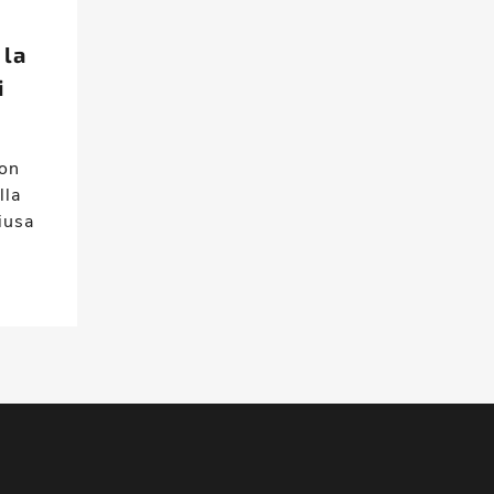
 la
i
ion
lla
hiusa