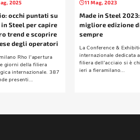
ag, 2025
11 Mag, 2023
io: occhi puntati su
Made in Steel 2023:
in Steel per capire
migliore edizione d
ro trend e scoprire
sempre
tese degli operatori
La Conference & Exhibit
internazionale dedicata a
amilano Rho l'apertura
filiera dell'acciaio si è c
re giorni della filiera
ieri a fieramilano...
rgica internazionale. 387
nde presenti...