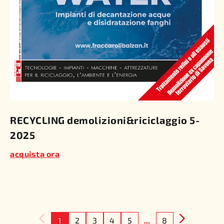
RECYCLING demolizioni&riciclaggio 5-
2025
acquista ora
1
2
3
4
5
...
8