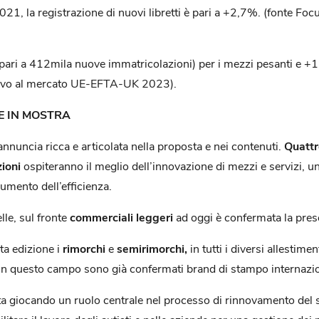
21, la registrazione di nuovi libretti è pari a +2,7%. (fonte Focu
ri a 412mila nuove immatricolazioni) per i mezzi pesanti e +15
elativo al mercato UE-EFTA-UK 2023).
E IN MOSTRA
nnuncia ricca e articolata nella proposta e nei contenuti.
Quattr
ioni
ospiteranno il meglio dell’innovazione di mezzi e servizi, u
aumento dell’efficienza.
lle, sul fronte
commerciali leggeri
ad oggi è confermata la pres
ta edizione i
rimorchi
e
semirimorchi,
in tutti i diversi allestiment
e in questo campo sono già confermati brand di stampo internaz
sta giocando un ruolo centrale nel processo di rinnovamento del 