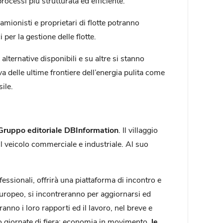
rocessi più strutturata ed efficiente.
mionisti e proprietari di flotte potranno
er la gestione delle flotte.
alternative disponibili e su altre si stanno
 delle ultime frontiere dell’energia pulita come
ile.
 Gruppo editoriale DBInformation
. Il villaggio
 il veicolo commerciale e industriale. Al suo
essionali, offrirà una piattaforma di incontro e
 europeo, si incontreranno per aggiornarsi ed
nno i loro rapporti ed il lavoro, nel breve e
o giornate di fiera: economia in movimento,
le