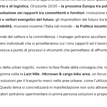
to e di logistica
; Orizzonte 2030 –
la prossima Europa tra pol
evoluzione nei rapporti tra committenti e fornitori
; rivoluzione
 e vettori energetici del futuro
; gli Imprenditori del futuro tra 
ibilità
; muovere insieme l’Italia nel mondo –
la Politica incont
nde del settore e la committenza: i manager potranno ascoltare e
temi individuati che si proietteranno sui i loro rapporti ed il lav
 messa a punto di processi e strumenti che permettano di affront
to della urban logistic, ovvero la fase finale della consegna che,
 prima volta la
Last Mile -Microvan & cargo bike area
, un focus
oluzioni per il trasporto merci nelle aree urbane, come l’utilizz
. Questo tema si concretizzerà in manifestazione non solo attrave
sitatori potranno sperimentare in prima persona soluzioni e propo