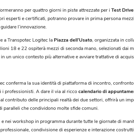
formeranno per quattro giorni in piste attrezzate per i
Test Drive
uttori esperti e certificati, potranno provare in prima persona mezz
 guidare l’innovazione.
re a Transpotec Logitec la
Piazza dell’Usato
, organizzata in col
glioni 18 e 22 ospiterà mezzi di seconda mano, selezionati dai mig
in un unico contesto più alternative e avviare trattative di acquis
 conferma la sua identità di piattaforma di incontro, confronto
 i professionisti. A dare il via al ricco
calendario di appuntame
l contributo delle principali realtà dei due settori, offrirà un i
i paralleli che condividono molte sfide comuni.
ri e nei workshop in programma durante tutte le giornate di man
ofessionale, condivisione di esperienze e interazione costruttiva 