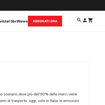
iviste
I libri
News
ABBONATI ORA
uno scenario dove più dell'80% delle merci viene
mi di trasporto: oggi, solo in Italia, le emissioni