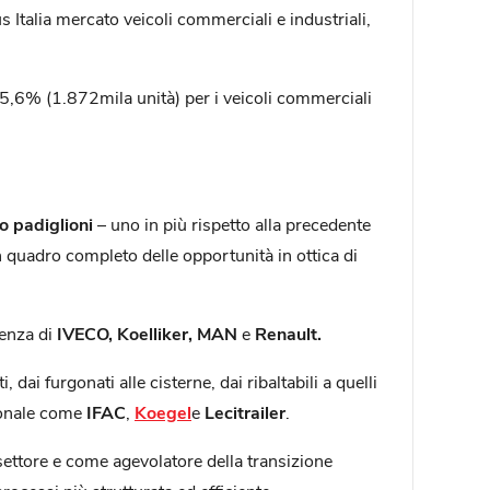
s Italia mercato veicoli commerciali e industriali,
,6% (1.872mila unità) per i veicoli commerciali
o padiglioni
– uno in più rispetto alla precedente
n quadro completo delle opportunità in ottica di
enza di
IVECO, Koelliker, MAN
e
Renault.
i, dai furgonati alle cisterne, dai ribaltabili a quelli
ionale come
IFAC
,
Koegel
e
Lecitrailer
.
settore e come agevolatore della transizione