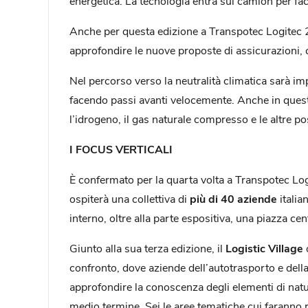
energetica. La tecnologia entra sui camion per facil
Anche per questa edizione a Transpotec Logitec
approfondire le nuove proposte di assicurazioni, c
Nel percorso verso la neutralità climatica sarà im
facendo passi avanti velocemente. Anche in questo
l’idrogeno, il gas naturale compresso e le altre poss
I FOCUS VERTICALI
È confermato per la quarta volta a Transpotec Lo
ospiterà una collettiva di
più di 40 aziende
italia
interno, oltre alla parte espositiva, una piazza cent
Giunto alla sua terza edizione, il
Logistic Village
confronto, dove aziende dell’autotrasporto e della 
approfondire la conoscenza degli elementi di natur
medio termine. Sei le aree tematiche cui faranno