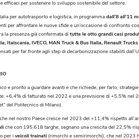
ie efficaci per sostenere lo sviluppo sostenibile del settore.
 Italia per autotrasporto e logistica, in programma
dall’8 all’11 
nti per affrontare le nuove sfide e un’occasione di confronto costr
a la presenza già confermata di
tutte le otto grandi casi produ
alia, Italscania, IVECO, MAN Truck & Bus Italia, Renault Trucks 
nsati per far fronte agli step di decarbonizzazione stabiliti da
RIO
o e pronto a guardare avanti e che richiede, per farlo, strategi
t
e: +6,4% di fatturato nel 2022 e una previsione di +5,5% nel 20
” del Politecnico di Milano).
che nel nostro Paese cresce nel 2023 del +11,4% rispetto all’a
li
che con 195.618 targhe, segnano una crescita del 22,5% risp
no per i
veicoli trainati
(rimorchi e semirimorchi), che nel 2023 