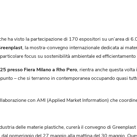
he ha visto la partecipazione di 170 espositori su un’area di 6.
reenplast
, la mostra-convegno internazionale dedicata ai materia
particolare focus su sostenibilità ambientale ed efficientamento
25 presso Fiera Milano a Rho Pero
, rientra anche questa volta
appunto – che si terranno in contemporanea occupando quasi tutto 
 collaborazione con AMI (Applied Market Information) che coordine
ndustria delle materie plastiche, curerà il convegno di Greenplas
ni, dal pomeriggio del 27 maggio alla mattina del 30 maggio. Q