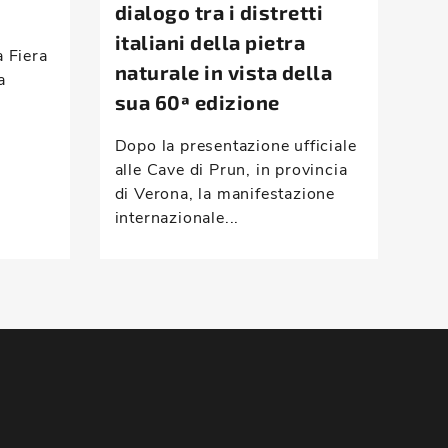
dialogo tra i distretti
la
italiani della pietra
d’
a Fiera
naturale in vista della
a
Mon
sua 60ª edizione
ris
com
Dopo la presentazione ufficiale
vei
alle Cave di Prun, in provincia
han
di Verona, la manifestazione
internazionale...