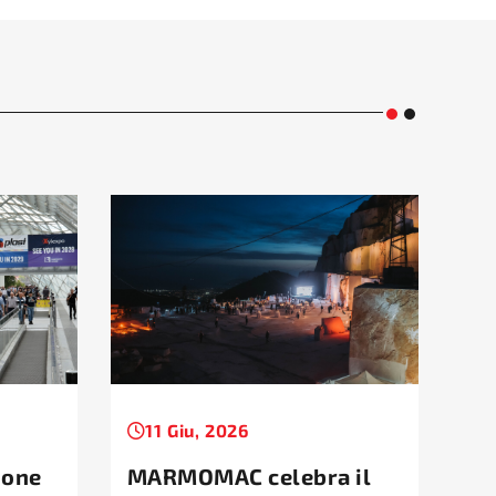
11 Giu, 2026
1
ione
MARMOMAC celebra il
Ta