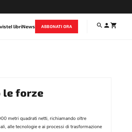
iviste
I libri
News
ABBONATI ORA
 le forze
000 metri quadrati netti, richiamando oltre
li, alle tecnologie e ai processi di trasformazione