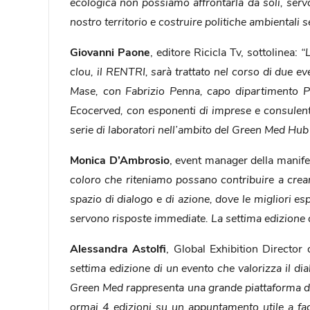
ecologica non possiamo affrontarla da soli, serv
nostro territorio e costruire politiche ambientali s
Giovanni Paone
, editore Ricicla Tv, sottolinea:
“
clou, il RENTRI, sarà trattato nel corso di due even
Mase, con Fabrizio Penna, capo dipartimento PNR
Ecocerved, con esponenti di imprese e consulent
serie di laboratori nell’ambito del Green Med Hub d
Monica D’Ambrosio
, event manager della manifes
coloro che riteniamo possano contribuire a creare
spazio di dialogo e di azione, dove le migliori esp
servono risposte immediate. La settima edizione 
Alessandra Astolfi
, Global Exhibition Director
settima edizione di un evento che valorizza il di
Green Med rappresenta una grande piattaforma di 
ormai 4 edizioni su un appuntamento utile a faci