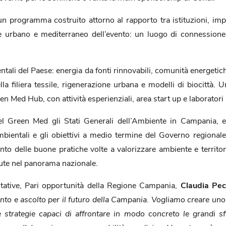
n programma costruito attorno al rapporto tra istituzioni, impre
re urbano e mediterraneo dell’evento: un luogo di connessione t
tali del Paese: energia da fonti rinnovabili, comunità energetich
la filiera tessile, rigenerazione urbana e modelli di biocittà. U
en Med Hub, con attività esperienziali, area start up e laboratori
del Green Med gli Stati Generali dell’Ambiente in Campania,
ambientali e gli obiettivi a medio termine del Governo region
ento delle buone pratiche volte a valorizzare ambiente e territ
lute nel panorama nazionale.
bitative, Pari opportunità della Regione Campania,
Claudia Pec
 e ascolto per il futuro della Campania. Vogliamo creare uno sp
e strategie capaci di affrontare in modo concreto le grandi s