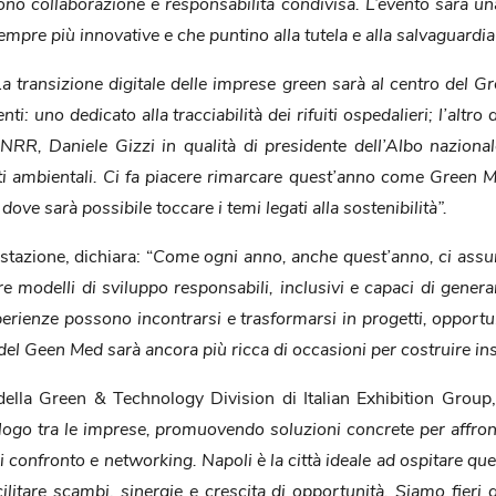
ono collaborazione e responsabilità condivisa. L’evento sarà un
empre più innovative e che puntino alla tutela e alla salvaguardia 
La transizione digitale delle imprese green sarà al centro d
ti: uno dedicato alla tracciabilità dei rifuiti ospedalieri; l’altr
R, Daniele Gizzi in qualità di presidente dell’Albo nazionale
i ambientali. Ci fa piacere rimarcare quest’anno come Green Me
ove sarà possibile toccare i temi legati alla sostenibilità”.
tazione, dichiara: “
Come ogni anno, anche quest’anno, ci assum
 modelli di sviluppo responsabili, inclusivi e capaci di generar
erienze possono incontrarsi e trasformarsi in progetti, opportunit
del Geen Med sarà ancora più ricca di occasioni per costruire i
 della Green & Technology Division di Italian Exhibition Group,
alogo tra le imprese, promuovendo soluzioni concrete per affronta
confronto e networking. Napoli è la città ideale ad ospitare q
litare scambi, sinergie e crescita di opportunità. Siamo fieri d