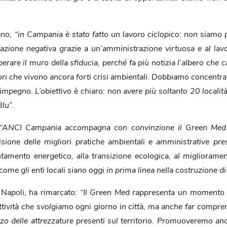
ano,
“in Campania è stato fatto un lavoro ciclopico: non siamo p
ione negativa grazie a un’amministrazione virtuosa e al lavor
re il muro della sfiducia, perché fa più notizia l’albero che c
itori che vivono ancora forti crisi ambientali. Dobbiamo concentr
o impegno. L’obiettivo è chiaro: non avere più soltanto 20 local
lu”.
“ANCI Campania accompagna con convinzione il Green Med 
ione delle migliori pratiche ambientali e amministrative pre
ientamento energetico, alla transizione ecologica, al migliorament
e gli enti locali siano oggi in prima linea nella costruzione di 
Napoli, ha rimarcato:
“Il Green Med rappresenta un momento i
attività che svolgiamo ogni giorno in città, ma anche far compren
lizzo delle attrezzature presenti sul territorio. Promuoveremo