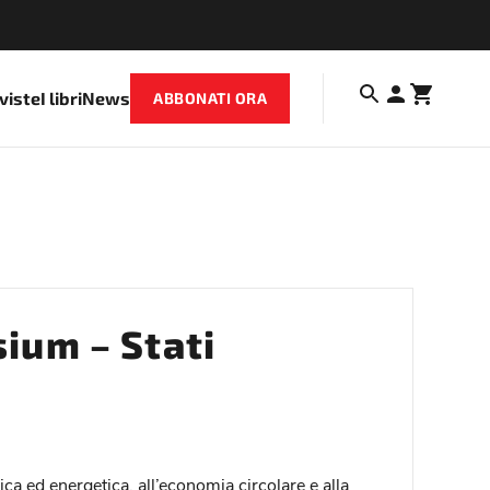
iviste
I libri
News
ABBONATI ORA
ium – Stati
a ed energetica, all’economia circolare e alla