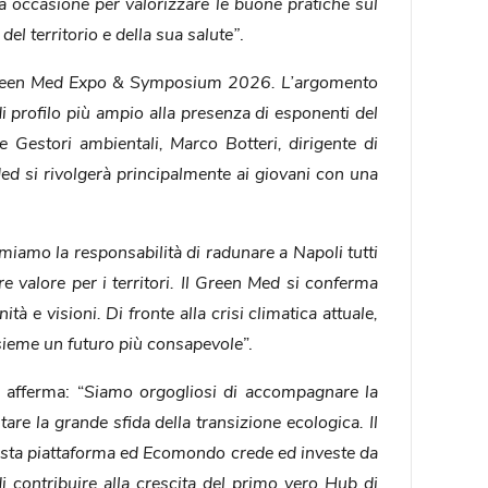
a occasione per valorizzare le buone pratiche sul
del territorio e della sua salute”
.
el Green Med Expo & Symposium 2026. L’argomento
o di profilo più ampio alla presenza di esponenti del
 Gestori ambientali, Marco Botteri, dirigente di
d si rivolgerà principalmente ai giovani con una
iamo la responsabilità di radunare a Napoli tutti
e valore per i territori. Il Green Med si conferma
à e visioni. Di fronte alla crisi climatica attuale,
nsieme un futuro più consapevole
”.
 afferma: “
Siamo orgogliosi di accompagnare la
re la grande sfida della transizione ecologica. Il
uesta piattaforma ed Ecomondo crede ed investe da
i contribuire alla crescita del primo vero Hub di