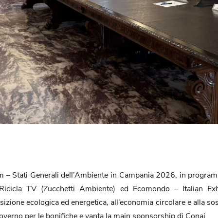
 – Stati Generali dell’Ambiente in Campania 2026, in programm
 Ricicla TV (Zucchetti Ambiente) ed Ecomondo – Italian Exh
ione ecologica ed energetica, all’economia circolare e alla sost
Governo per le bonifiche e vanta la main sponsorship di Conai.