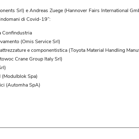
ents Srl) e Andreas Zuege (Hannover Fairs International Gmbh)
’indomani di Covid-19”:
a Confindustria
evamento (Omis Service Srl)
, attrezzature e componentistica (Toyota Material Handling Manu
towoc Crane Group Italy Srl)
rl)
I (Modulblok Spa)
tici (Automha SpA)