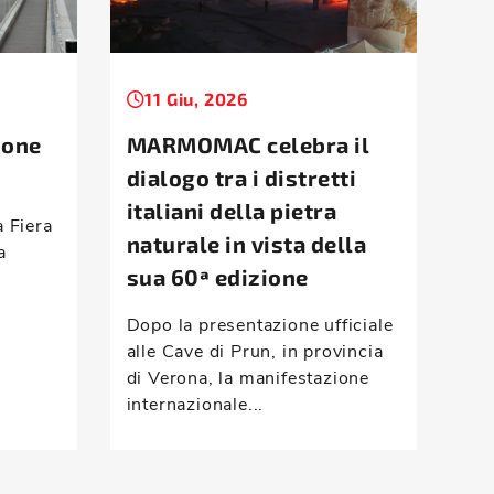
11 Giu, 2026
1
ione
MARMOMAC celebra il
Ta
dialogo tra i distretti
la
italiani della pietra
d’
a Fiera
naturale in vista della
a
Mon
sua 60ª edizione
ris
com
Dopo la presentazione ufficiale
vei
alle Cave di Prun, in provincia
han
di Verona, la manifestazione
internazionale...