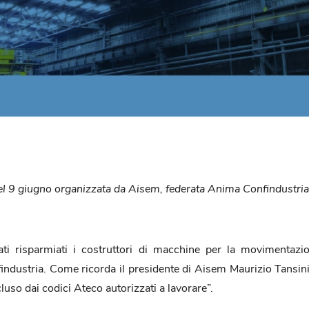
ale del 9 giugno organizzata da Aisem, federata Anima Confindus
ti risparmiati i costruttori di macchine per la movimentazion
ndustria. Come ricorda il presidente di Aisem Maurizio Tansini “
cluso dai codici Ateco autorizzati a lavorare”.