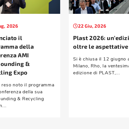
ug, 2026
22 Giu, 2026
ciato il
Plast 2026: un’ediz
ramma della
oltre le aspettative
erenza AMI
Si è chiusa il 12 giugno 
ounding &
Milano, Rho, la ventesim
ling Expo
edizione di PLAST,...
 reso noto il programma
onferenza della sua
nding & Recycling
n...