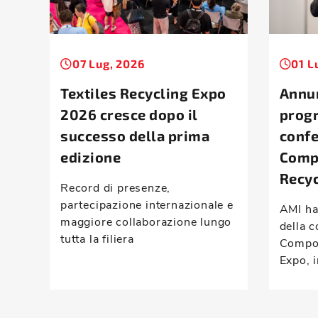
07 Lug, 2026
01 L
Textiles Recycling Expo
Annun
2026 cresce dopo il
prog
successo della prima
conf
edizione
Comp
Recyc
Record di presenze,
partecipazione internazionale e
AMI ha
maggiore collaborazione lungo
della c
tutta la filiera
Compou
Expo, i