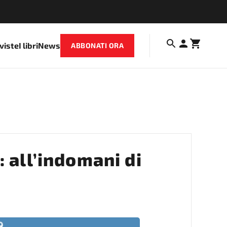
iviste
I libri
News
ABBONATI ORA
 all’indomani di