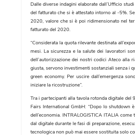
Dalle diverse indagini elaborate dall’Ufficio stu
del fatturato che si è attestato intorno al -5%. 
2020, valore che si è poi ridimensionato nel t
fatturato del 2020.
“Considerata la quota rilevante destinata all’expo
mesi. La sicurezza e la salute dei lavoratori s
dell’autorizzazione dei nostri codici Ateco alla 
giusta, servono investimenti sostanziali senza i q
green economy. Per uscire dall’emergenza sono 
iniziare la ricostruzione”.
Tra i partecipanti alla tavola rotonda digital
Fairs International GmbH: “Dopo lo shutdown è ri
dell’economia. INTRALOGISTICA ITALIA come tutte 
dal digitale durante le fasi di preparazione, esec
tecnologica non può mai essere sostituita solo con