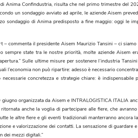
di di Anima Confindustria, risulta che nel primo trimestre del 2
Secondo un sondaggio avviato ad aprile, le aziende Aisem preved
erzo sondaggio di Anima predisposto a fine maggio: oggi le im
rt – commenta il presidente Aisem Maurizio Tansini – ci siamo rit
ono sempre state tra le nostre priorità, molte aziende Aisem e
riapertura.” Sulle ultime misure per sostenere l’industria Tansi
uali l’economia non può ripartire: adesso è necessario concentrars
necessarie concretezza e strategie chiare: è indispensabile 
e del 9 giugno organizzata da Aisem e INTRALOGISTICA ITALIA a
tornata anche la voglia di partecipare alle fiere, che avranno
le altre fiere e gli eventi tradizionali manterranno ancora la l
uzione e valorizzazione dei contatti. La sensazione di guardare e
 dei mezzi digitali.”