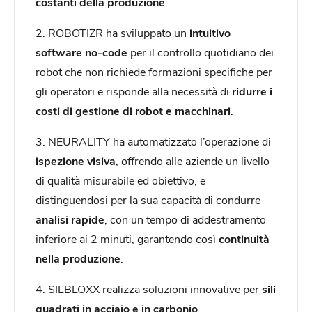
costanti della produzione
.
2. ROBOTIZR ha sviluppato un
intuitivo
software no-code
per il controllo quotidiano dei
robot che non richiede formazioni specifiche per
gli operatori e risponde alla necessità di
ridurre i
costi di gestione di robot e macchinari
.
3. NEURALITY ha automatizzato l’operazione di
ispezione visiva
, offrendo alle aziende un livello
di qualità misurabile ed obiettivo, e
distinguendosi per la sua capacità di condurre
analisi rapide
, con un tempo di addestramento
inferiore ai 2 minuti, garantendo così
continuità
nella produzione
.
4. SILBLOXX realizza soluzioni innovative per
sili
quadrati in acciaio e in carbonio
,