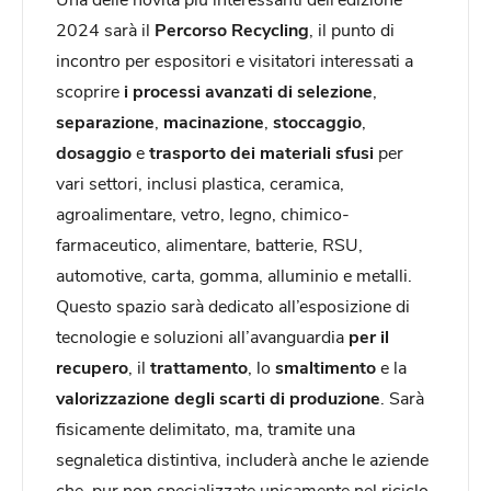
2024 sarà il
Percorso Recycling
, il punto di
incontro per espositori e visitatori interessati a
scoprire
i processi avanzati di selezione
,
separazione
,
macinazione
,
stoccaggio
,
dosaggio
e
trasporto dei materiali sfusi
per
vari settori, inclusi plastica, ceramica,
agroalimentare, vetro, legno, chimico-
farmaceutico, alimentare, batterie, RSU,
automotive, carta, gomma, alluminio e metalli.
Questo spazio sarà dedicato all’esposizione di
tecnologie e soluzioni all’avanguardia
per il
recupero
, il
trattamento
, lo
smaltimento
e la
valorizzazione degli scarti di produzione
. Sarà
fisicamente delimitato, ma, tramite una
segnaletica distintiva, includerà anche le aziende
che, pur non specializzate unicamente nel riciclo,