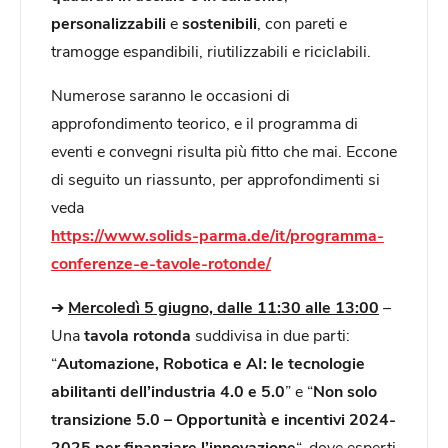
personalizzabili
e
sostenibili
, con pareti e
tramogge espandibili, riutilizzabili e riciclabili.
Numerose saranno le occasioni di
approfondimento teorico, e il programma di
eventi e convegni risulta più fitto che mai. Eccone
di seguito un riassunto, per approfondimenti si
veda
https://www.solids-parma.de/it/programma-
conferenze-e-tavole-rotonde/
➔
Mercoledì 5 giugno, dalle 11:30 alle 13:00
–
Una
tavola rotonda
suddivisa in due parti:
“
Automazione, Robotica e AI: le tecnologie
abilitanti dell’industria 4.0 e 5.0
” e “
Non solo
transizione 5.0 – Opportunità e incentivi 2024-
2025 per finanziare l’innovazione
“, dove esperti