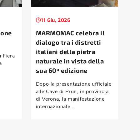
11 Giu, 2026
1
ione
MARMOMAC celebra il
Ta
dialogo tra i distretti
la
italiani della pietra
d’
a Fiera
naturale in vista della
a
Mon
sua 60ª edizione
ris
com
Dopo la presentazione ufficiale
vei
alle Cave di Prun, in provincia
han
di Verona, la manifestazione
internazionale...