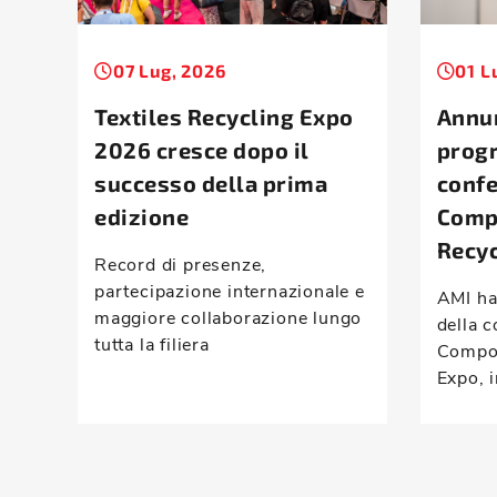
07 Lug, 2026
01 L
Textiles Recycling Expo
Annun
2026 cresce dopo il
prog
successo della prima
conf
edizione
Comp
Recyc
Record di presenze,
partecipazione internazionale e
AMI ha
maggiore collaborazione lungo
della c
tutta la filiera
Compou
Expo, i