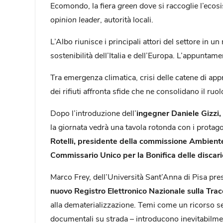
Ecomondo, la fiera
green
dove si raccoglie l’ecos
opinion leader
, autorità locali.
L’Albo riunisce i principali attori del settore in u
sostenibilità dell’Italia e dell’Europa. L’appun
Tra emergenza climatica, crisi delle catene di app
dei rifiuti affronta sfide che ne consolidano il ruo
Dopo l’introduzione dell’
ingegner Daniele Gizzi,
la giornata vedrà una tavola rotonda con i protagoni
Rotelli, presidente della commissione Ambiente,
Commissario Unico per la Bonifica delle discar
Marco Frey, dell’Università Sant’Anna di Pisa pre
nuovo Registro Elettronico Nazionale sulla Tracci
alla dematerializzazione. Temi come un ricorso se
documentali su strada – introducono inevitabilment