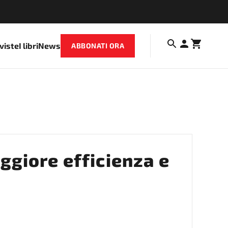
iviste
I libri
News
ABBONATI ORA
ggiore efficienza e