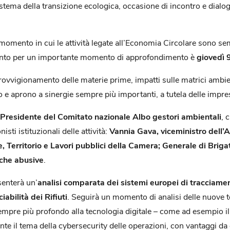
istema della transizione ecologica, occasione di incontro e dialog
n momento in cui le attività legate all’Economia Circolare sono sem
tamento per un importante momento di approfondimento è
giovedì 
rovvigionamento delle materie prime, impatti sulle matrici ambien
lo e aprono a sinergie sempre più importanti, a tutela delle impres
 Presidente del Comitato nazionale Albo gestori ambientali
, 
sti istituzionali delle attività:
Vannia Gava, viceministro dell’
 Territorio e Lavori pubblici della Camera; Generale di Brig
iche abusive
.
senterà un’
analisi comparata dei sistemi europei di tracciament
abilità dei Rifiuti
. Seguirà un momento di analisi delle nuove t
mpre più profondo alla tecnologia digitale – come ad esempio il 
e il tema della cybersecurity delle operazioni, con vantaggi da 