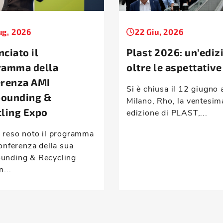
ug, 2026
22 Giu, 2026
ciato il
Plast 2026: un’ediz
ramma della
oltre le aspettative
erenza AMI
Si è chiusa il 12 giugno 
ounding &
Milano, Rho, la ventesim
ling Expo
edizione di PLAST,...
 reso noto il programma
onferenza della sua
nding & Recycling
n...