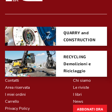
QUARRY and
CONSTRUCTION
RECYCLING
Demolizioni e
Riciclaggio
Contatti
Chi siamo
Area riservata
Le riviste
I miei ordini
I libri
Carrello
News
Privacy Policy
ABBONATI ORA