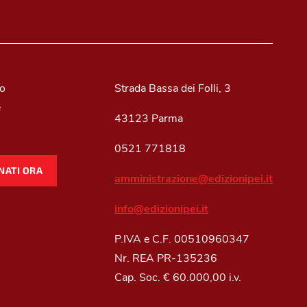
mo
Strada Bassa dei Folli, 3
e
43123 Parma
0521 771818
NATI ORA
amministrazione@edizionipei.it
info@edizionipei.it
P.IVA e C.F. 00510960347
Nr. REA PR-135236
Cap. Soc. € 60.000,00 i.v.