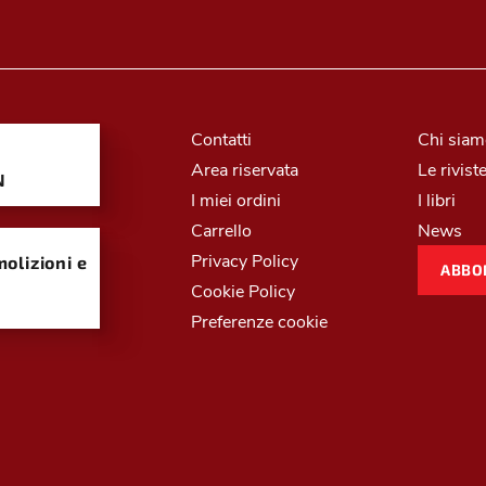
Contatti
Chi sia
Area riservata
Le rivist
N
I miei ordini
I libri
Carrello
News
Privacy Policy
olizioni e
ABBO
Cookie Policy
Preferenze cookie