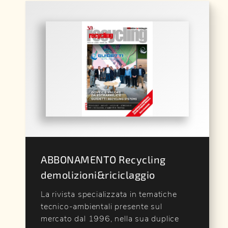
ABBONAMENTO Recycling
demolizioni&riciclaggio
La rivista specializzata in tematiche
tecnico-ambientali presente sul
mercato dal 1996, nella sua duplice