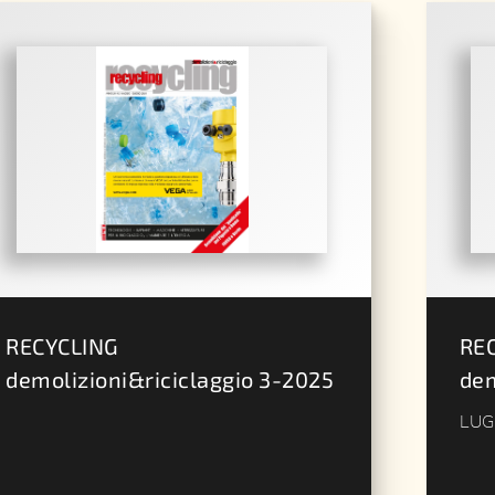
RECYCLING
RE
demolizioni&riciclaggio 3-2025
dem
LUG