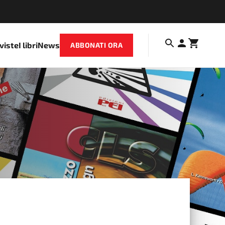
iviste
I libri
News
ABBONATI ORA
GIO 1-2025