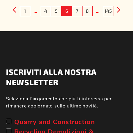
1
...
4
5
6
7
8
...
145
ISCRIVITI ALLA NOSTRA
NEWSLETTER
Seleziona l’argomento che più ti interessa per
rimanere aggiornato sulle ultime novità.
Quarry and Construction
Recycling Demolizioni &