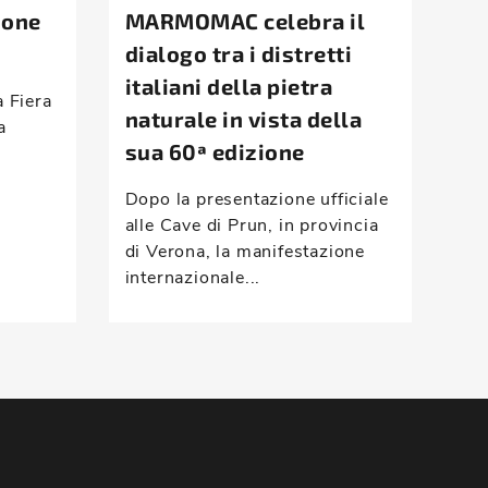
ione
MARMOMAC celebra il
Ta
dialogo tra i distretti
la
italiani della pietra
d’
a Fiera
naturale in vista della
a
Mon
sua 60ª edizione
ris
com
Dopo la presentazione ufficiale
vei
alle Cave di Prun, in provincia
han
di Verona, la manifestazione
internazionale...