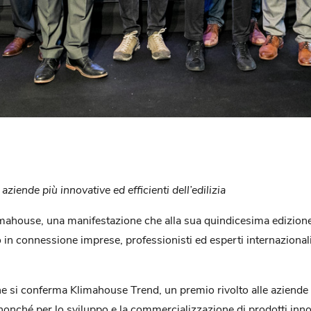
ziende più innovative ed efficienti dell’edilizia
imahouse, una manifestazione che alla sua quindicesima edizion
do in connessione imprese, professionisti ed esperti internazionali
one si conferma Klimahouse Trend, un premio rivolto alle aziende 
 nonché per lo sviluppo e la commercializzazione di prodotti innov