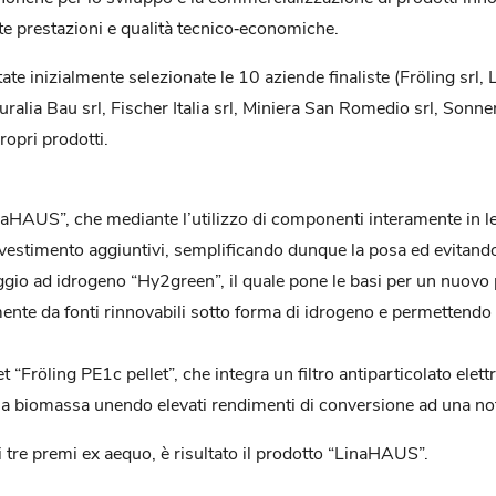
ate prestazioni e qualità tecnico‐economiche.
 state inizialmente selezionate le 10 aziende finaliste (Fröling
ia Bau srl, Fischer Italia srl, Miniera San Romedio srl, Sonnen 
ropri prodotti.
aHAUS”, che mediante l’utilizzo di componenti interamente in legn
estimento aggiuntivi, semplificando dunque la posa ed evitando l’u
ggio ad idrogeno “Hy2green”, il quale pone le basi per un nuov
ente da fonti rinnovabili sotto forma di idrogeno e permettendo 
t “Fröling PE1c pellet”, che integra un filtro antiparticolato elet
 la biomassa unendo elevati rendimenti di conversione ad una not
 i tre premi ex aequo, è risultato il prodotto “LinaHAUS”.