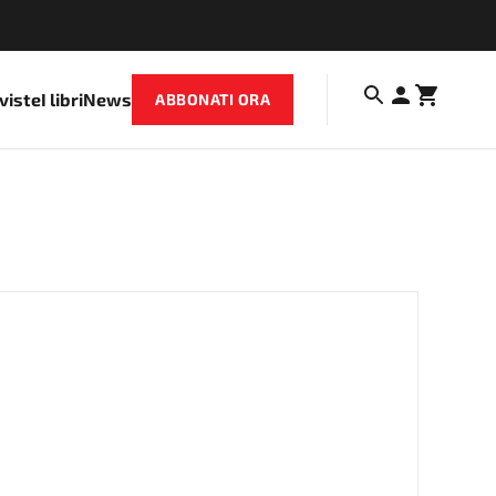
iviste
I libri
News
ABBONATI ORA