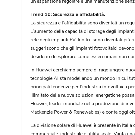
un’espansione regolare e una manutenzione senza l
Trend 10: Sicurezza e affidabilità.
La sicurezza e l’affidabilità sono diventati un requ
L’aumento della capacità di storage degli impianti 
rete degli impianti FV. Inoltre sono diventati più r
suggeriscono che gli impianti fotovoltaici devono p
desiderio di esplorare come esseri umani non con
In Huawei cerchiamo sempre di raggiungere nuove 
tecnologie AI sta modellando un mondo in cui tutt
principali tendenze per l’industria fotovoltaica pe
illimitato delle nuove soluzioni energetiche poss
Huawei, leader mondiale nella produzione di inver
Mackenzie Power & Renewables) e conta oggi olt
La divisione solare di Huawei è presente in Italia
commerciale, industriale e utility scale. Vanta una 