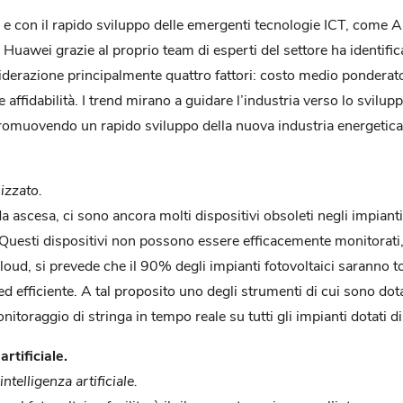
e con il rapido sviluppo delle emergenti tecnologie ICT, come AI
 Huawei grazie al proprio team di esperti del settore ha identific
derazione principalmente quattro fattori: costo medio ponderato 
e affidabilità. I trend mirano a guidare l’industria verso lo svilup
romuovendo un rapido sviluppo della nuova industria energetica
lizzato.
a ascesa, ci sono ancora molti dispositivi obsoleti negli impianti 
 Questi dispositivi non possono essere efficacemente monitorat
loud, si prevede che il 90% degli impianti fotovoltaici saranno to
ed efficiente. A tal proposito uno degli strumenti di cui sono dotat
itoraggio di stringa in tempo reale su tutti gli impianti dotati d
rtificiale.
intelligenza artificiale.