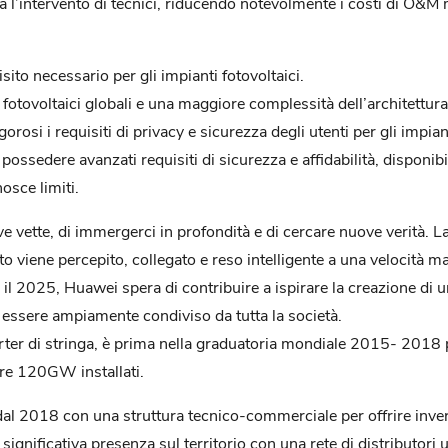
’intervento di tecnici, riducendo notevolmente i costi di O&M m
isito necessario per gli impianti fotovoltaici.
fotovoltaici globali e una maggiore complessità dell’architettura 
igorosi i requisiti di privacy e sicurezza degli utenti per gli impia
ossedere avanzati requisiti di sicurezza e affidabilità, disponibil
osce limiti.
vette, di immergerci in profondità e di cercare nuove verità. L
o viene percepito, collegato e reso intelligente a una velocità
r il 2025, Huawei spera di contribuire a ispirare la creazione di u
a essere ampiamente condiviso da tutta la società.
ter di stringa, è prima nella graduatoria mondiale 2015- 2018 p
re 120GW installati.
 dal 2018 con una struttura tecnico-commerciale per offrire invert
significativa presenza sul territorio con una rete di distributori u