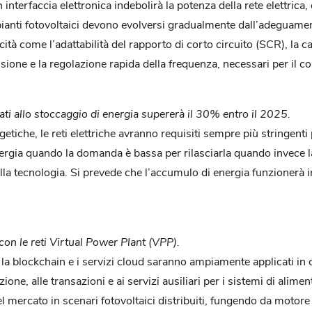
on interfaccia elettronica indebolirà la potenza della rete elettri
pianti fotovoltaici devono evolversi gradualmente dall’adeguamento 
ità come l’adattabilità del rapporto di corto circuito (SCR), la c
nsione e la regolazione rapida della frequenza, necessari per il co
iati allo stoccaggio di energia supererà il 30% entro il 2025.
tiche, le reti elettriche avranno requisiti sempre più stringenti 
gia quando la domanda è bassa per rilasciarla quando invece la d
la tecnologia. Si prevede che l’accumulo di energia funzionerà in
con le reti Virtual Power Plant (VPP).
la blockchain e i servizi cloud saranno ampiamente applicati in c
ione, alle transazioni e ai servizi ausiliari per i sistemi di alim
l mercato in scenari fotovoltaici distribuiti, fungendo da motore d