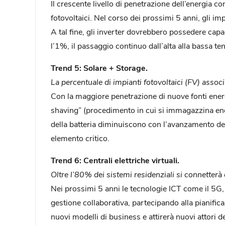
Il crescente livello di penetrazione dell’energia c
fotovoltaici. Nel corso dei prossimi 5 anni, gli im
A tal fine, gli inverter dovrebbero possedere capac
l’1%, il passaggio continuo dall’alta alla bassa te
Trend 5: Solare + Storage.
La percentuale di impianti fotovoltaici (FV) assoc
Con la maggiore penetrazione di nuove fonti energe
shaving” (procedimento in cui si immagazzina ener
della batteria diminuiscono con l’avanzamento del
elemento critico.
Trend 6: Centrali elettriche virtuali.
Oltre l’80% dei sistemi residenziali si connetterà 
Nei prossimi 5 anni le tecnologie ICT come il 5G, 
gestione collaborativa, partecipando alla pianificaz
nuovi modelli di business e attirerà nuovi attori de