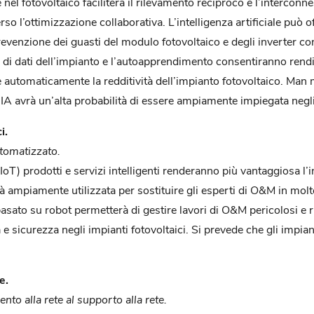
 nel fotovoltaico faciliterà il rilevamento reciproco e l’interconnes
erso l’ottimizzazione collaborativa. L’intelligenza artificiale può
prevenzione dei guasti del modulo fotovoltaico e degli inverter co
i di dati dell’impianto e l’autoapprendimento consentiranno rendim
are automaticamente la redditività dell’impianto fotovoltaico. Ma
 avrà un’alta probabilità di essere ampiamente impiegata negli 
i.
utomatizzato.
(IoT) prodotti e servizi intelligenti renderanno più vantaggiosa l’
 ampiamente utilizzata per sostituire gli esperti di O&M in molt
basato su robot permetterà di gestire lavori di O&M pericolosi e r
e sicurezza negli impianti fotovoltaici. Si prevede che gli impia
e.
to alla rete al supporto alla rete.