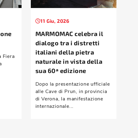
11 Giu, 2026
1
ione
MARMOMAC celebra il
Ta
dialogo tra i distretti
la
italiani della pietra
d’
a Fiera
naturale in vista della
a
Mon
sua 60ª edizione
ris
com
Dopo la presentazione ufficiale
vei
alle Cave di Prun, in provincia
han
di Verona, la manifestazione
internazionale...