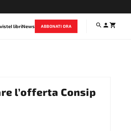
iviste
I libri
News
ABBONATI ORA
re l’offerta Consip