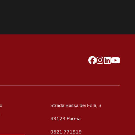
mo
Strada Bassa dei Folli, 3
e
43123 Parma
0521 771818