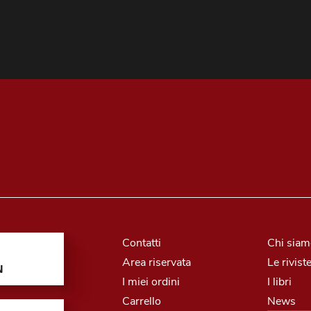
Contatti
Chi sia
Area riservata
Le rivist
N
I miei ordini
I libri
Carrello
News