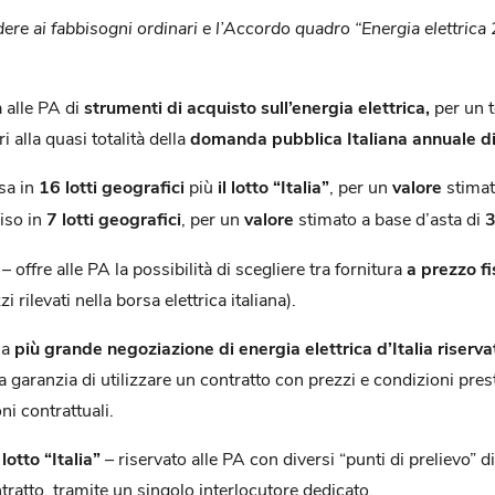
re ai fabbisogni ordinari e l’Accordo quadro “Energia elettrica 2
 alle PA di
strumenti di acquisto sull’energia elettrica,
per un t
ri alla quasi totalità della
domanda pubblica Italiana annuale di 
isa in
16 lotti geografici
più
il lotto “Italia”
, per un
valore
stimat
viso in
7 lotti geografici
, per un
valore
stimato a base d’asta di
3
offre alle PA la possibilità di scegliere tra fornitura
a prezzo f
rilevati nella borsa elettrica italiana).
la
più grande negoziazione di energia elettrica d’Italia riserva
garanzia di utilizzare un contratto con prezzi e condizioni presta
ni contrattuali.
l
lotto “Italia”
– riservato alle PA con diversi “punti di prelievo” di
tratto, tramite un singolo interlocutore dedicato.