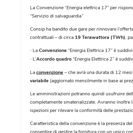
La Convenzione “Energia elettrica 17” per risponde
“Servizio di salvaguardia”
Consip ha bandito due gare per rinnovare l’offerta
contrattuali – di circa
19 Terawattora (TWh)
, pa
La
Convenzione
“Energia Elettrica 17” è suddiv
·
L’
Accordo quadro
“Energia Elettrica 2” è suddi
·
La
convenzione
– che avrà una durata di 12 mesi – 
variabile
(aggiornato mensilmente in base ai prezzi 
Le amministrazioni potranno quindi usufruire del
completamente smaterializzate. Avranno inoltre la 
ispezioni per rilevare la conformità delle prestazio
Caratteristica della convenzione è la presenza de
consentire di gestire la fornitura con un unico con