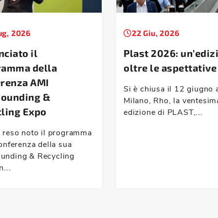
ug, 2026
22 Giu, 2026
ciato il
Plast 2026: un’ediz
ramma della
oltre le aspettative
erenza AMI
Si è chiusa il 12 giugno 
ounding &
Milano, Rho, la ventesim
ling Expo
edizione di PLAST,...
 reso noto il programma
onferenza della sua
nding & Recycling
n...