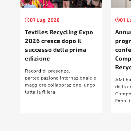
07 Lug, 2026
01 L
Textiles Recycling Expo
Annun
2026 cresce dopo il
prog
successo della prima
conf
edizione
Comp
Recyc
Record di presenze,
partecipazione internazionale e
AMI ha
maggiore collaborazione lungo
della c
tutta la filiera
Compou
Expo, i