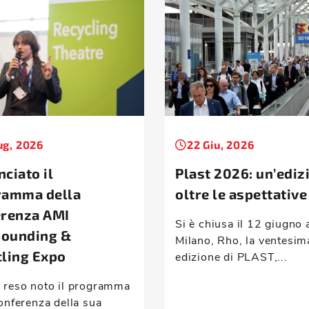
ug, 2026
22 Giu, 2026
ciato il
Plast 2026: un’ediz
ramma della
oltre le aspettative
erenza AMI
Si è chiusa il 12 giugno 
ounding &
Milano, Rho, la ventesim
ling Expo
edizione di PLAST,...
 reso noto il programma
onferenza della sua