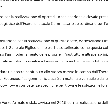
a.
ro per la realizzazione di opere di urbanizzazione a elevate pres
istico dell’Esercito, attuale Commissario straordinario per 
fazione per la realizzazione di queste opere, evidenziando l’imp
lo. Il Generale Figliuolo, inoltre, ha sottolineato come questa c
so l’ammodernamento delle proprie infrastrutture attraverso inizia
rate ai criteri innovativi a basso impatto ambientale e ridotti c
dare un nostro contributo allo sforzo messo in campo dall’Eserci
i Ecopneus. “La gomma riciclata è un materiale versatile e dalle e
-how e competenze specifiche per trovare le soluzioni e formu
le Forze Armate è stata avviata nel 2019 con la realizzazione del