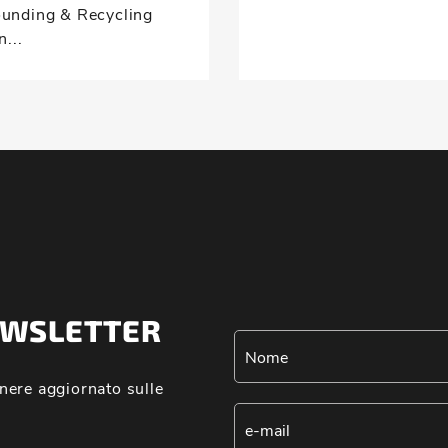
nding & Recycling
n...
NEWSLETTER
nere aggiornato sulle