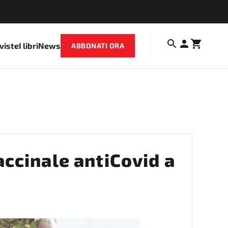
iviste
I libri
News
ABBONATI ORA
accinale antiCovid a