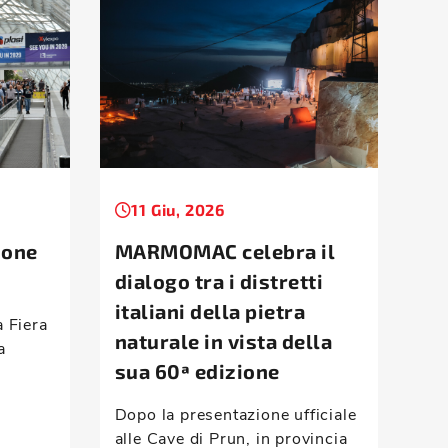
11 Giu, 2026
1
ione
MARMOMAC celebra il
Ta
dialogo tra i distretti
la
italiani della pietra
d’
a Fiera
naturale in vista della
a
Mon
sua 60ª edizione
ris
com
Dopo la presentazione ufficiale
vei
alle Cave di Prun, in provincia