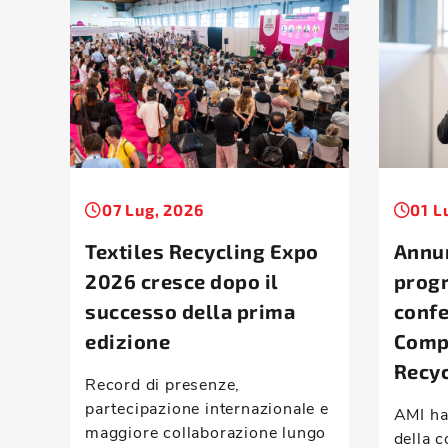
07 Lug, 2026
01 L
Textiles Recycling Expo
Annun
2026 cresce dopo il
prog
successo della prima
conf
edizione
Comp
Recyc
Record di presenze,
partecipazione internazionale e
AMI ha
maggiore collaborazione lungo
della c