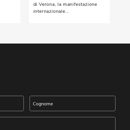
han
di Verona, la manifestazione
internazionale...