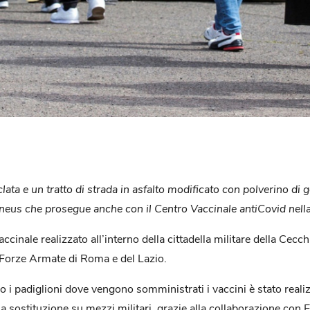
lata e un tratto di strada in asfalto modificato con polverino d
pneus
che prosegue anche con il Centro Vaccinale antiCovid nella
accinale realizzato all’interno della cittadella militare della Ce
 le Forze Armate di Roma e del Lazio.
so i padiglioni dove vengono somministrati i vaccini è stato real
a sostituzione su mezzi militari, grazie alla collaborazione con 