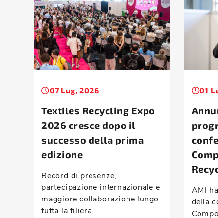
07 Lug, 2026
01 L
Textiles Recycling Expo
Annun
2026 cresce dopo il
prog
successo della prima
conf
edizione
Comp
Recyc
Record di presenze,
partecipazione internazionale e
AMI ha
maggiore collaborazione lungo
della c
tutta la filiera
Compou