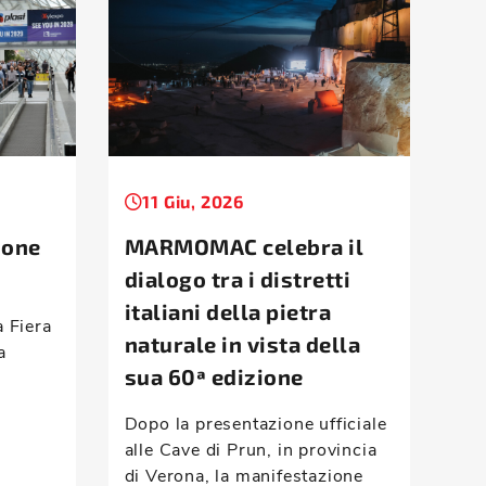
11 Giu, 2026
1
ione
MARMOMAC celebra il
Ta
dialogo tra i distretti
la
italiani della pietra
d’
a Fiera
naturale in vista della
a
Mon
sua 60ª edizione
ris
com
Dopo la presentazione ufficiale
vei
alle Cave di Prun, in provincia
han
di Verona, la manifestazione