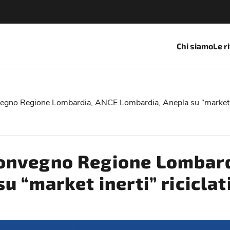
Chi siamo
Le r
no Regione Lombardia, ANCE Lombardia, Anepla su “market ine
onvegno Regione Lombard
u “market inerti” riciclat