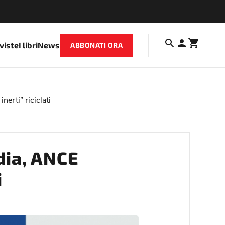
iviste
I libri
News
ABBONATI ORA
rti” riciclati
ia, ANCE
i