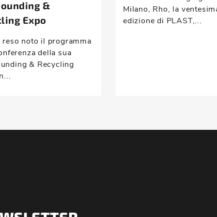
ounding &
Milano, Rho, la ventesim
ling Expo
edizione di PLAST,...
 reso noto il programma
onferenza della sua
nding & Recycling
n...
NEWSLETTER