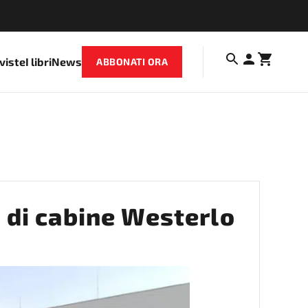
iviste
I libri
News
ABBONATI ORA
o di cabine Westerlo