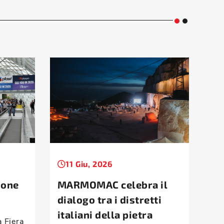
11 Giu, 2026
1
ione
MARMOMAC celebra il
Ta
dialogo tra i distretti
la
italiani della pietra
d’
a Fiera