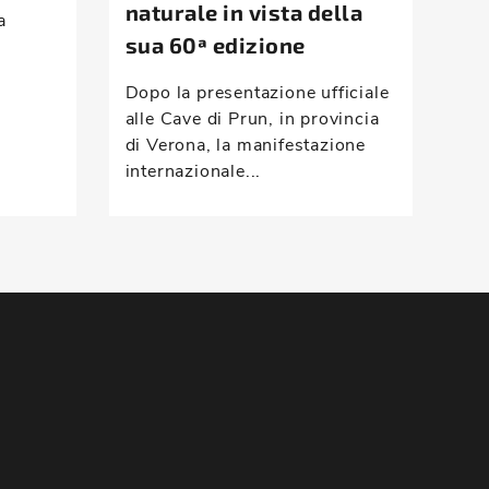
naturale in vista della
a
Mon
sua 60ª edizione
ris
com
Dopo la presentazione ufficiale
vei
alle Cave di Prun, in provincia
han
di Verona, la manifestazione
internazionale...