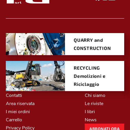
QUARRY and
CONSTRUCTION
RECYCLING
Demolizioni e
Riciclaggio
Contatti
Chi siamo
Area riservata
Le riviste
I miei ordini
I libri
Carrello
News
Privacy Policy
ABBONATI ORA