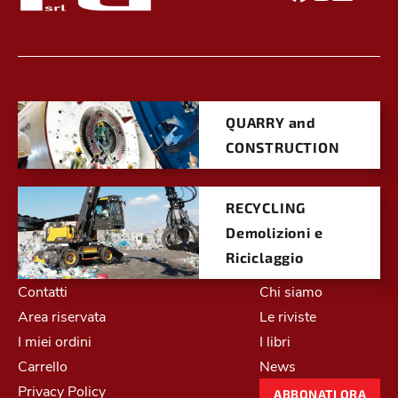
QUARRY and
CONSTRUCTION
RECYCLING
Demolizioni e
Riciclaggio
Contatti
Chi siamo
Area riservata
Le riviste
I miei ordini
I libri
Carrello
News
Privacy Policy
ABBONATI ORA