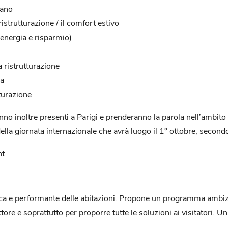
bano
ristrutturazione / il comfort estivo
(energia e risparmio)
a ristrutturazione
ma
turazione
no inoltre presenti a Parigi e prenderanno la parola nell’ambito
la giornata internazionale che avrà luogo il 1° ottobre, secondo
nt
tica e performante delle abitazioni. Propone un programma ambi
tore e soprattutto per proporre tutte le soluzioni ai visitatori.