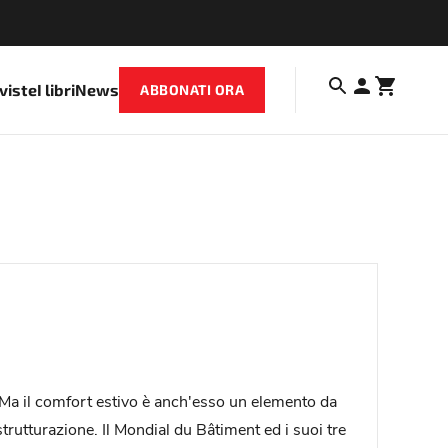
iviste
I libri
News
ABBONATI ORA
 Ma il comfort estivo è anch'esso un elemento da
trutturazione. Il Mondial du Bâtiment ed i suoi tre