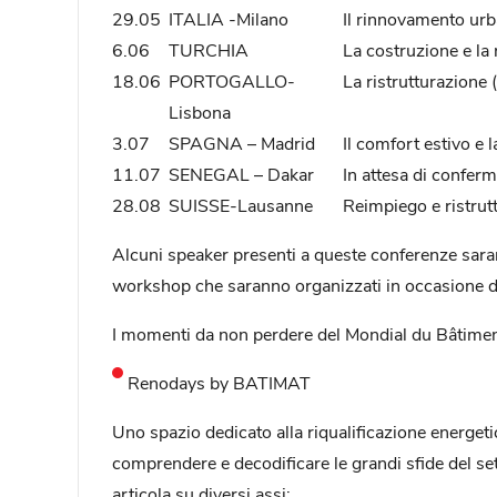
29.05
ITALIA -Milano
Il rinnovamento ur
6.06
TURCHIA
La costruzione e la 
18.06
PORTOGALLO-
La ristrutturazione 
Lisbona
3.07
SPAGNA – Madrid
Il comfort estivo e l
11.07
SENEGAL – Dakar
In attesa di confer
28.08
SUISSE-Lausanne
Reimpiego e ristrut
Alcuni speaker presenti a queste conferenze saran
workshop che saranno organizzati in occasione del
I momenti da non perdere del Mondial du Bâtime
Renodays by BATIMAT
Uno spazio dedicato alla riqualificazione energe
comprendere e decodificare le grandi sfide del set
articola su diversi assi: