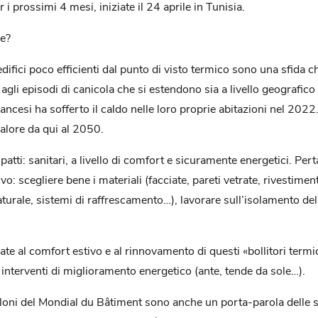
 i prossimi 4 mesi, iniziate il 24 aprile in Tunisia.
ne?
edifici poco efficienti dal punto di visto termico sono una sfida c
li episodi di canicola che si estendono sia a livello geografico
ancesi ha sofferto il caldo nelle loro proprie abitazioni nel 202
alore da qui al 2050.
tti: sanitari, a livello di comfort e sicuramente energetici. Pert
o: scegliere bene i materiali (facciate, pareti vetrate, rivestiment
aturale, sistemi di raffrescamento…), lavorare sull’isolamento dell
ate al comfort estivo e al rinnovamento di questi «bollitori termi
nterventi di miglioramento energetico (ante, tende da sole…).
saloni del Mondial du Bâtiment sono anche un porta-parola delle s