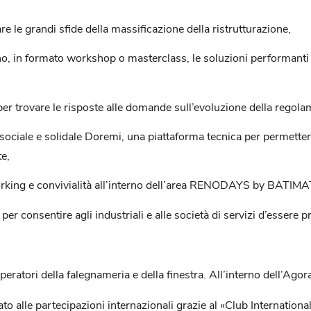
e le grandi sfide della massificazione della ristrutturazione,
o, in formato workshop o masterclass, le soluzioni performanti per
 trovare le risposte alle domande sull’evoluzione della regolame
 sociale e solidale Doremi, una piattaforma tecnica per permettere
te,
tworking e convivialità all’interno dell’area RENODAYS by BATIMA
r consentire agli industriali e alle società di servizi d’essere p
eratori della falegnameria e della finestra. All’interno dell’Agor
alle partecipazioni internazionali grazie al «Club International