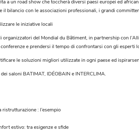
 vita a un road show che toccherà diversi paesi europei ed african
il bilancio con le associazioni professionali, i grandi committent
are le iniziative locali
, gli organizzatori del Mondial du Bâtiment, in partnership con l’
conferenze e prendersi il tempo di confrontarsi con gli esperti l
icare le soluzioni migliori utilizzate in ogni paese ed ispirarsen
no dei saloni BATIMAT, IDÉOBAIN e INTERCLIMA.
a ristrutturazione : l’esempio
fort estivo: tra esigenze e sfide