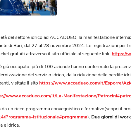
età del settore idrico ad ACCADUEO, la manifestazione internazio
nte di Bari, dal 27 al 28 novembre 2024. Le registrazioni per l’e
et gratuiti attraverso il sito ufficiale al seguente link:
https://
e è già occupato: più di 100 aziende hanno confermato la presenza
nizzazione del servizio idrico, dalla riduzione delle perdite idri
anti, visitate il sito
https://www.accadueo.com/it/Esporre/Azi
s://www.accadueo.com/it/La-Manifestazione/Patrocini#patro
 da un ricco programma convegnistico e formativo(scopri il p
24/Programma-istituzionale#programma
).
Due giorni di wor
a e idrica.