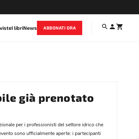
iviste
I libri
News
ABBONATI ORA
ile già prenotato
nale per i professionisti del settore idrico che
evento sono ufficialmente aperte: i partecipanti