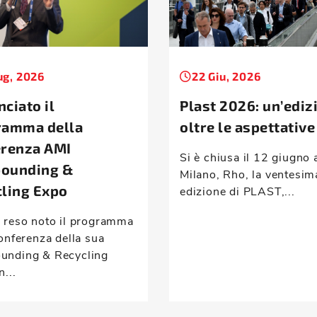
ug, 2026
22 Giu, 2026
ciato il
Plast 2026: un’ediz
ramma della
oltre le aspettative
erenza AMI
Si è chiusa il 12 giugno 
ounding &
Milano, Rho, la ventesim
ling Expo
edizione di PLAST,...
 reso noto il programma
onferenza della sua
nding & Recycling
n...