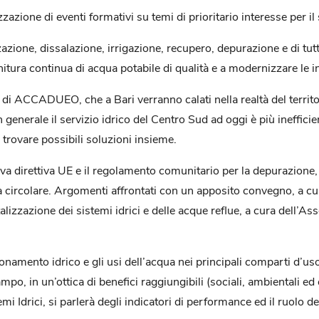
ione di eventi formativi su temi di prioritario interesse per il s
izzazione, dissalazione, irrigazione, recupero, depurazione e di t
nitura continua di acqua potabile di qualità e a modernizzare le in
di ACCADUEO, che a Bari verranno calati nella realtà del territor
generale il servizio idrico del Centro Sud ad oggi è più inefficien
e trovare possibili soluzioni insieme.
 direttiva UE e il regolamento comunitario per la depurazione, il 
mia circolare. Argomenti affrontati con un apposito convegno, a
izzazione dei sistemi idrici e delle acque reflue, a cura dell’Ass
amento idrico e gli usi dell’acqua nei principali comparti d’uso (ci
ampo, in un’ottica di benefici raggiungibili (sociali, ambientali e
Idrici, si parlerà degli indicatori di performance ed il ruolo del