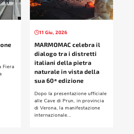
11 Giu, 2026
1
ione
MARMOMAC celebra il
Ta
dialogo tra i distretti
la
italiani della pietra
d’
a Fiera
naturale in vista della
a
Mon
sua 60ª edizione
ris
com
Dopo la presentazione ufficiale
vei
alle Cave di Prun, in provincia
han
di Verona, la manifestazione
internazionale...