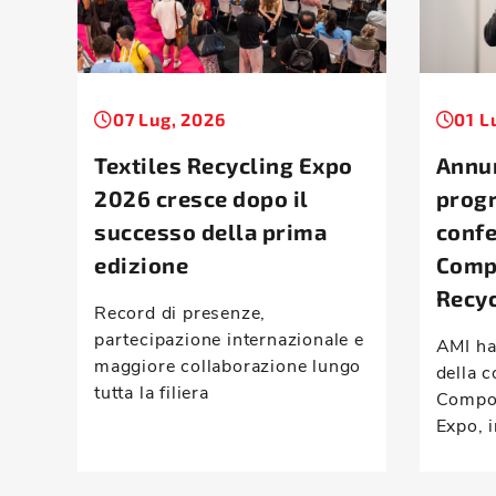
07 Lug, 2026
01 L
Textiles Recycling Expo
Annun
2026 cresce dopo il
prog
successo della prima
conf
edizione
Comp
Recyc
Record di presenze,
partecipazione internazionale e
AMI ha
maggiore collaborazione lungo
della c
tutta la filiera
Compou
Expo, i