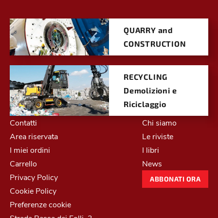
QUARRY and
CONSTRUCTION
RECYCLING
Demolizioni e
Riciclaggio
Contatti
Chi siamo
Area riservata
Le riviste
I miei ordini
I libri
Carrello
News
Privacy Policy
ABBONATI ORA
Cookie Policy
Preferenze cookie
Strada Bassa dei Folli, 3