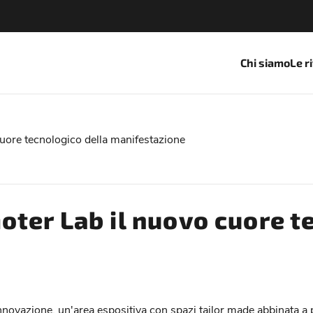
Chi siamo
Le r
uore tecnologico della manifestazione
ter Lab il nuovo cuore t
innovazione, un'area espositiva con spazi tailor made abbinata a