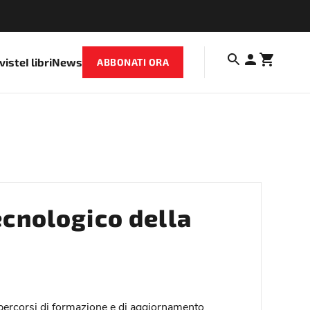
iviste
I libri
News
ABBONATI ORA
ecnologico della
 percorsi di formazione e di aggiornamento