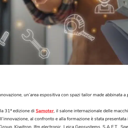
innovazione, un’area espositiva con spazi tailor made abbinata a
la 31ª edizione di
Samoter
, il salone internazionale delle macc
l’innovazione, al confronto e alla formazione è stata presentat
Group, Kiwitron, Ifm electronic, Leica Geosystems, S.A.E.T., S