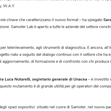
y, W.A.Y.
ole chiave che caratterizzano il nuovo format
– ha spiegato
Sara
ione. Samoter Lab è aperto a tutte le aziende del settore const
vi per telerilevamento, agli strumenti di diagnostica. E ancora, al
etto nato a seguito del dialogo continuo con il settore che ha e
 aggiornamento, di formazione e di confronto con chi produce inno
ra Luca Nutarelli, segretario generale di Unacea
–
è investito
 questo mutamento è di grande utilità per gli operatori del comp
degli spazi espositivi: situato nel cuore di Samoter, nel nuovo pa