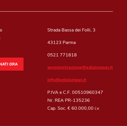
mo
Strada Bassa dei Folli, 3
e
43123 Parma
0521 771818
NATI ORA
amministrazione@edizionipei.it
info@edizionipei.it
P.IVA e C.F. 00510960347
Nr. REA PR-135236
Cap. Soc. € 60.000,00 i.v.