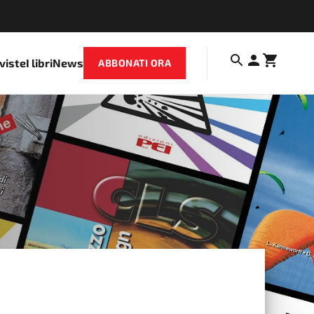
iviste
I libri
News
ABBONATI ORA
-2022