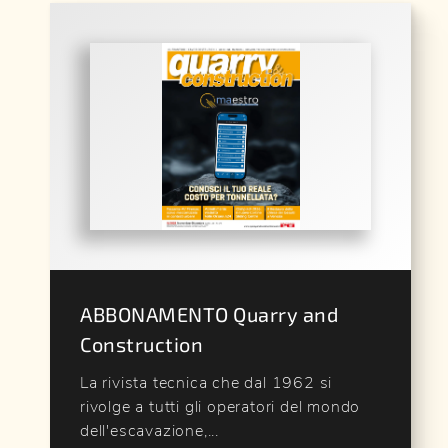
ABBONAMENTO Quarry and
Construction
La rivista tecnica che dal 1962 si
rivolge a tutti gli operatori del mondo
dell'escavazione,...