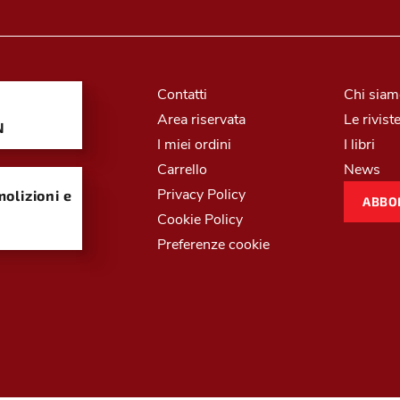
Contatti
Chi sia
Area riservata
Le rivist
N
I miei ordini
I libri
Carrello
News
Privacy Policy
olizioni e
ABBO
Cookie Policy
Preferenze cookie