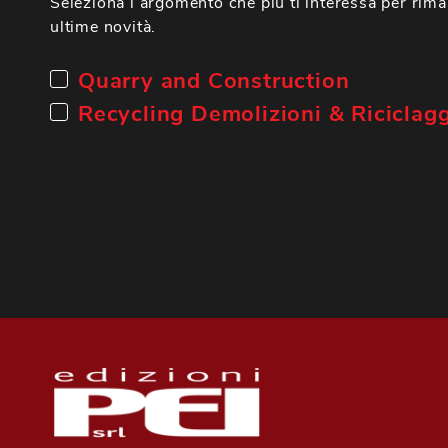
Seleziona l’argomento che più ti interessa per rima
ultime novità.
Quarry and Construction
Recycling Demolizioni & Riciclag