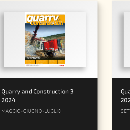
Quarry and Construction 3-
Qua
2024
20
MAGGIO-GIUGNO-LUGLIO
SET