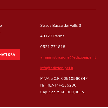
mo
Strada Bassa dei Folli, 3
e
43123 Parma
0521 771818
NATI ORA
amministrazione@edizionipei.it
info@edizionipei.it
P.IVA e C.F. 00510960347
Nr. REA PR-135236
Cap. Soc. € 60.000,00 i.v.