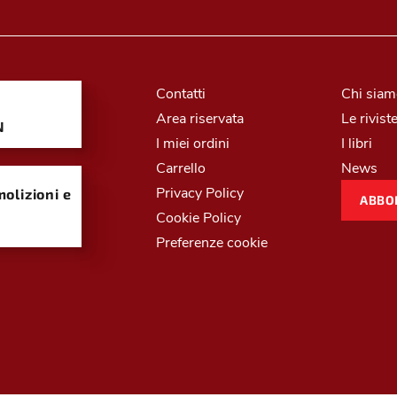
Contatti
Chi sia
Area riservata
Le rivist
N
I miei ordini
I libri
Carrello
News
Privacy Policy
olizioni e
ABBO
Cookie Policy
Preferenze cookie