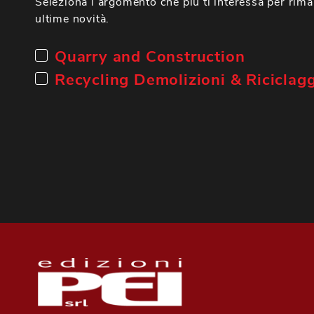
Seleziona l’argomento che più ti interessa per rima
ultime novità.
Quarry and Construction
Recycling Demolizioni & Riciclag