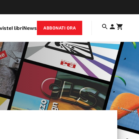
iviste
I libri
News
ABBONATI ORA
-2024