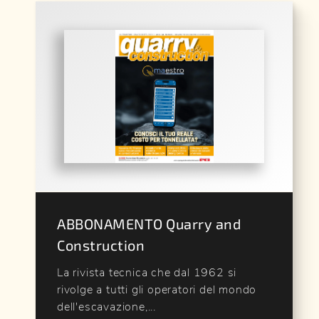
ABBONAMENTO Quarry and
Construction
La rivista tecnica che dal 1962 si
rivolge a tutti gli operatori del mondo
dell'escavazione,...