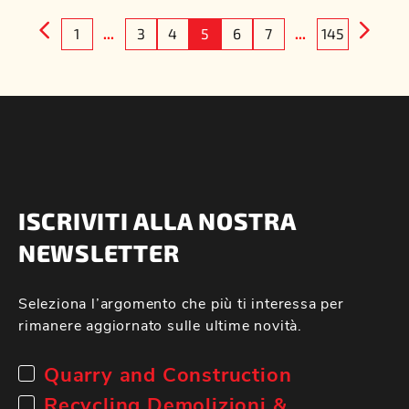
1
...
3
4
5
6
7
...
145
ISCRIVITI ALLA NOSTRA
NEWSLETTER
Seleziona l’argomento che più ti interessa per
rimanere aggiornato sulle ultime novità.
Quarry and Construction
Recycling Demolizioni &