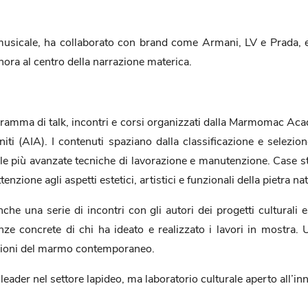
 musicale, ha collaborato con brand come Armani, LV e Prada, e
ora al centro della narrazione materica.
amma di talk, incontri e corsi organizzati dalla Marmomac Academ
niti (AIA). I contenuti spaziano dalla classificazione e selezion
o alle più avanzate tecniche di lavorazione e manutenzione. Case 
nzione agli aspetti estetici, artistici e funzionali della pietra nat
una serie di incontri con gli autori dei progetti culturali esp
ze concrete di chi ha ideato e realizzato i lavori in mostra.
visioni del marmo contemporaneo.
der nel settore lapideo, ma laboratorio culturale aperto all’inn