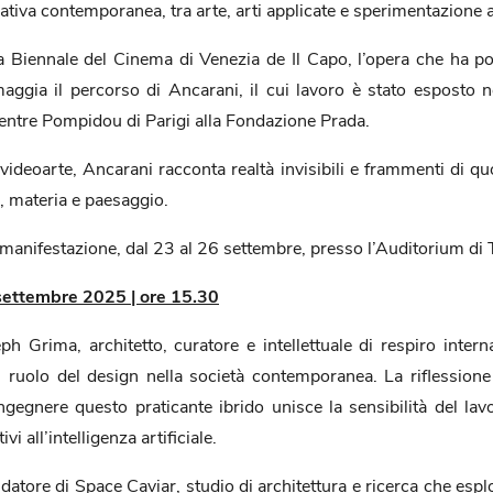
reativa contemporanea, tra arte, arti applicate e sperimentazione 
la Biennale del Cinema di Venezia de Il Capo, l’opera che ha p
aggia il percorso di Ancarani, il cui lavoro è stato esposto 
ntre Pompidou di Parigi alla Fondazione Prada.
videoarte, Ancarani racconta realtà invisibili e frammenti di q
, materia e paesaggio.
lla manifestazione, dal 23 al 26 settembre, presso l’Auditorium di 
 settembre 2025 | ore 15.30
ph Grima, architetto, curatore e intellettuale di respiro inter
ul ruolo del design nella società contemporanea. La riflession
ingegnere questo praticante ibrido unisce la sensibilità del la
i all’intelligenza artificiale.
atore di Space Caviar, studio di architettura e ricerca che esplor