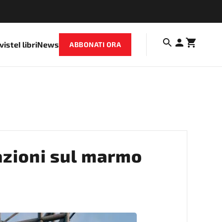
iviste
I libri
News
ABBONATI ORA
zioni sul marmo