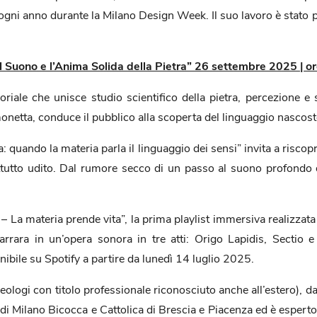
ogni anno durante la Milano Design Week. Il suo lavoro è stato p
 Suono e l’Anima Solida della Pietra” 26 settembre 2025 | o
riale che unisce studio scientifico della pietra, percezione 
tta, conduce il pubblico alla scoperta del linguaggio nascosto
a: quando la materia parla il linguaggio dei sensi” invita a riscop
ttutto udito. Dal rumore secco di un passo al suono profondo d
 – La materia prende vita”, la prima playlist immersiva reali
Carrara in un’opera sonora in tre atti: Origo Lapidis, Sectio
nibile su Spotify a partire da lunedì 14 luglio 2025.
eologi con titolo professionale riconosciuto anche all’estero), d
tà di Milano Bicocca e Cattolica di Brescia e Piacenza ed è esper