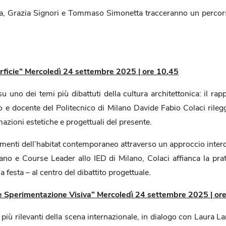
a, Grazia Signori e Tommaso Simonetta tracceranno un percorso 
erficie” Mercoledì 24 settembre 2025 | ore 10.45
 uno dei temi più dibattuti della cultura architettonica: il ra
tto e docente del Politecnico di Milano Davide Fabio Colaci rile
mazioni estetiche e progettuali del presente.
enti dell’habitat contemporaneo attraverso un approccio interdis
lano e Course Leader allo IED di Milano, Colaci affianca la prati
a festa – al centro del dibattito progettuale.
 e Sperimentazione Visiva” Mercoledì 24 settembre 2025 | or
re più rilevanti della scena internazionale, in dialogo con Laura L