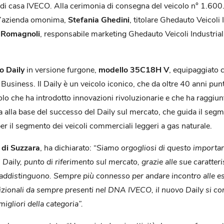
 di casa IVECO. Alla cerimonia di consegna del veicolo n° 1.600.
ell’azienda omonima,
Stefania Ghedini
, titolare Ghedauto Veicoli 
 Romagnoli
, responsabile marketing Ghedauto Veicoli Industrial
o Daily
in versione furgone,
modello 35C18H V
, equipaggiato 
iness. Il Daily è un veicolo iconico, che da oltre 40 anni punta s
colo che ha introdotto innovazioni rivoluzionarie e che ha raggiu
a alla base del successo del Daily sul mercato, che guida il segme
er il segmento dei veicoli commerciali leggeri a gas naturale.
 di Suzzara
, ha dichiarato: “
Siamo orgogliosi di questo important
 Daily, punto di riferimento sul mercato, grazie alle sue caratteri
raddistinguono. Sempre più connesso per andare incontro alle es
i tradizionali da sempre presenti nel DNA IVECO, il nuovo Daily s
migliori della categoria”.