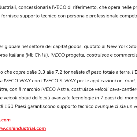
dustriali, concessionaria IVECO di riferimento, che opera nelle p
 fornisce supporto tecnico con personale professionale competen
er globale nel settore dei capital goods, quotato al New York S
orsa Italiana (MI: CNHI). IVECO progetta, costruisce e commerc
olo che copre dalle 3,3 alle 7,2 tonnellate di peso totale a terra, l’
mma IVECO WAY con l’IVECO S-WAY per le applicazioni on-road, 
tre, con il marchio IVECO Astra, costruisce veicoli cava-cantiere 
veicoli dotati delle più avanzate tecnologie in 7 paesi del mond
ù di 160 Paesi garantiscono supporto tecnico ovunque ci sia un v
.com
.cnhindustrial.com