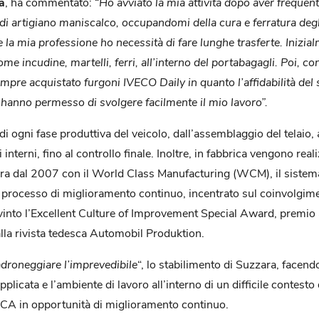
a
, ha commentato: “
Ho avviato la mia attività dopo aver frequent
di artigiano maniscalco, occupandomi della cura e ferratura degl
la mia professione ho necessità di fare lunghe trasferte. Inizial
e incudine, martelli, ferri, all’interno del portabagagli. Poi, con
empre acquistato furgoni IVECO Daily in quanto l’affidabilità del s
mi hanno permesso di svolgere facilmente il mio lavoro”.
 ogni fase produttiva del veicolo, dall’assemblaggio del telaio, all
nterni, fino al controllo finale. Inoltre, in fabbrica vengono real
vora dal 2007 con il World Class Manufacturing (WCM), il sistema
i un processo di miglioramento continuo, incentrato sul coinvolgim
ha vinto l’Excellent Culture of Improvement Special Award, premi
lla rivista tedesca Automobil Produktion.
droneggiare l’imprevedibile
“, lo stabilimento di Suzzara, facendo
applicata e l’ambiente di lavoro all’interno di un difficile conte
CA in opportunità di miglioramento continuo.