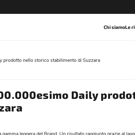
Chi siamo
Le r
 prodotto nello storico stabilimento di Suzzara
600.000esimo Daily prodot
zzara
 gamma leggera del Brand. Un risultato raggiunto grazie al lavoro