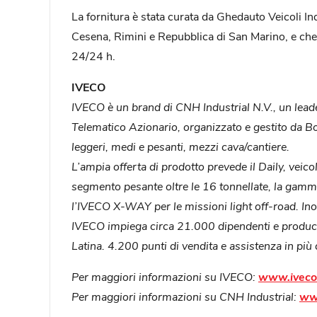
La fornitura è stata curata da Ghedauto Veicoli In
Cesena, Rimini e Repubblica di San Marino, e che
24/24 h.
IVECO
IVECO è un brand di CNH Industrial N.V., un lead
Telematico Azionario, organizzato e gestito da B
leggeri, medi e pesanti, mezzi cava/cantiere.
L’ampia
offerta
di
prodotto
prevede
il Daily, veic
segmento pesante oltre le 16 tonnellate, la ga
l’IVECO X-WAY per le missioni light off-road. Inol
IVECO impiega circa 21.000 dipendenti e produce 
Latina. 4.200 punti di vendita e assistenza in pi
Per maggiori informazioni su IVECO:
www.iveco
Per maggiori informazioni su CNH Industrial:
www