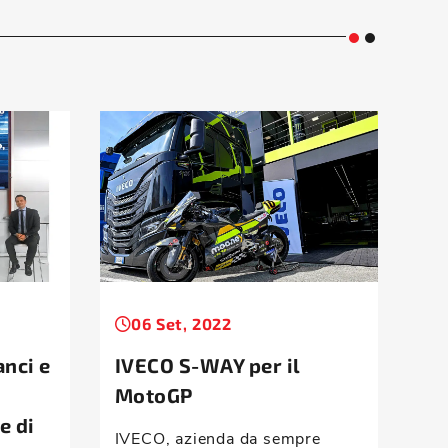
06 Set, 2022
1
anci e
IVECO S-WAY per il
IV
MotoGP
“A
e di
IVECO, azienda da sempre
Si 