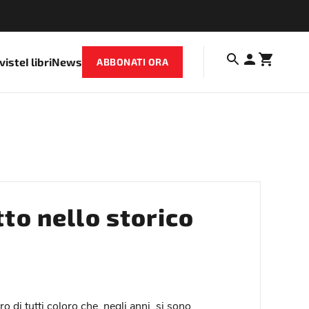
iviste
I libri
News
ABBONATI ORA
to nello storico
 di tutti coloro che, negli anni, si sono