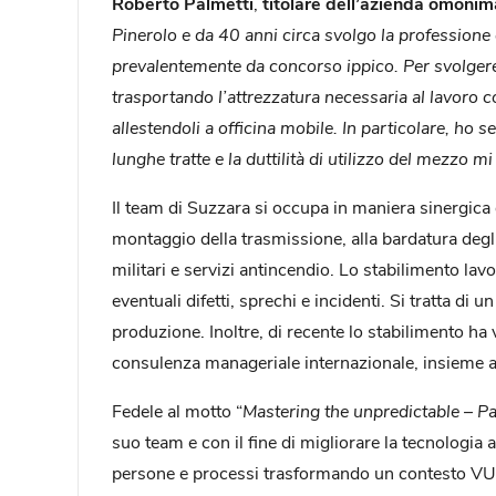
Roberto Palmetti
,
titolare dell’azienda omonim
Pinerolo e da 40 anni circa svolgo la professione 
prevalentemente da concorso ippico. Per svolgere 
trasportando l’attrezzatura necessaria al lavoro com
allestendoli a officina mobile. In particolare, ho s
lunghe tratte e la duttilità di utilizzo del mezzo 
Il team di Suzzara si occupa in maniera sinergica di
montaggio della trasmissione, alla bardatura degli i
militari e servizi antincendio. Lo stabilimento la
eventuali difetti, sprechi e incidenti. Si tratta d
produzione. Inoltre, di recente lo stabilimento 
consulenza manageriale internazionale, insieme a
Fedele al motto “
Mastering the unpredictable – Pa
suo team e con il fine di migliorare la tecnologia 
persone e processi trasformando un contesto VU