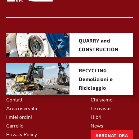
QUARRY and
CONSTRUCTION
RECYCLING
Demolizioni e
Riciclaggio
Contatti
Chi siamo
Area riservata
Le riviste
I miei ordini
I libri
Carrello
News
Privacy Policy
ABBONATI ORA