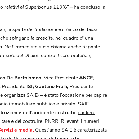
orso relativi al Superbonus 110%
” – ha concluso la
la spinta dell’inflazione e il rialzo dei tassi
he spingano la crescita, nel quadro di una
ucia. Nell’immediato auspichiamo anche risposte
sure del Dl aiuti contro il caro materiali,
co De Bartolomeo
, Vice Presidente
ANCE
;
,
Presidente
ISI; Gaetano Frulli,
Presidente
e organizza SAIE) – è stato l’occasione per capire
monio immobiliare pubblico e privato. SAIE
struzioni e dell’ambiente costruito
:
cantiere,
bitare e del costruire, PNRR
. Rilevanti i numeri
Servizi e media.
Quest’anno SAIE è caratterizzata
rto di 75 associazioni del comparto.