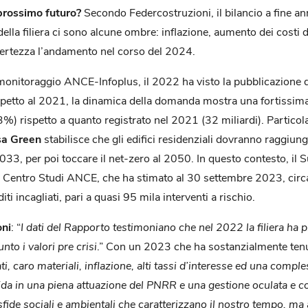
 prossimo futuro?
Secondo Federcostruzioni, il bilancio a fine ann
della filiera ci sono alcune ombre: inflazione, aumento dei costi del
rtezza l’andamento nel corso del 2024.
l monitoraggio ANCE-Infoplus, il 2022 ha visto la pubblicazione 
spetto al 2021, la dinamica della domanda mostra una fortissima 
) rispetto a quanto registrato nel 2021 (32 miliardi). Particolar
a Green
stabilisce che gli edifici residenziali dovranno raggiu
2033, per poi toccare il net-zero al 2050. In questo contesto, il 
il Centro Studi ANCE, che ha stimato al 30 settembre 2023, cir
ti incagliati, pari a quasi 95 mila interventi a rischio.
oni
: “
I dati del Rapporto testimoniano che nel 2022 la filiera ha
to i valori pre crisi
.” Con un 2023 che ha sostanzialmente tenuto
i, caro materiali, inflazione, alti tassi d’interesse ed una comple
fida in una piena attuazione del PNRR e una gestione oculata e c
 sfide sociali e ambientali che caratterizzano il nostro tempo, ma 