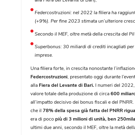
Federcostruzioni: nel 2022 la filiera ha raggiun
(+9%). Per fine 2023 stimata un’ulteriore cres
Secondo il MEF, oltre metà della crescita del Pil i
Superbonus: 30 miliardi di crediti incagliati per
imprese.
Una filiera forte, in crescita nonostante l’inflazio
Federcostruzioni
, presentato oggi durante l’even
alla
Fiera del Levante di Bari.
I numeri del 2022, 
valore totale della produzione di circa
600 miliard
all’impatto decisivo dei bonus fiscali e del PNRR.
che il
78% della spesa già fatta del PNRR riguar
era di poco
più di 3 milioni di unità, ben 250mil
ultimi due anni, secondo il MEF, oltre la metà della c