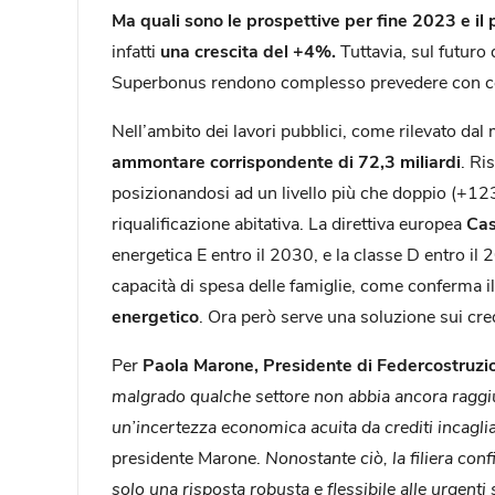
Ma quali sono le prospettive per fine 2023 e il
infatti
una crescita del +4%.
Tuttavia, sul futuro 
Superbonus rendono complesso prevedere con ce
Nell’ambito dei lavori pubblici, come rilevato da
ammontare corrispondente di 72,3 miliardi
. Ri
posizionandosi ad un livello più che doppio (+123%
riqualificazione abitativa. La direttiva europea
Cas
energetica E entro il 2030, e la classe D entro il 
capacità di spesa delle famiglie, come conferma 
energetico
. Ora però serve una soluzione sui credi
Per
Paola Marone, Presidente di Federcostruzi
malgrado qualche settore non abbia ancora raggiun
un’incertezza economica acuita da crediti incagliat
presidente Marone.
Nonostante ciò, la filiera con
solo una risposta robusta e flessibile alle urgenti