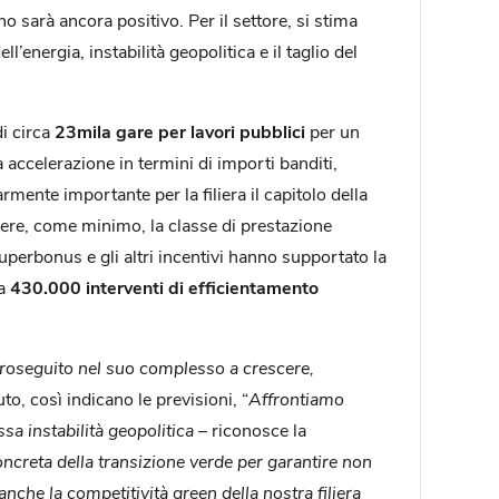
o sarà ancora positivo. Per il settore, si stima
l’energia, instabilità geopolitica e il taglio del
di circa
23mila gare per lavori pubblici
per un
accelerazione in termini di importi banditi,
mente importante per la filiera il capitolo della
ngere, come minimo, la classe di prestazione
Superbonus e gli altri incentivi hanno supportato la
ca
430.000 interventi di efficientamento
 proseguito nel suo complesso a crescere,
, così indicano le previsioni, “
Affrontiamo
ssa instabilità geopolitica
– riconosce la
oncreta della transizione verde per garantire non
anche la competitività green della nostra filiera