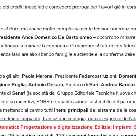
a dei crediti incagliati e concedere proroga per i lavori già in c
 al Pnrr, ma anche molto complessa per le tensioni internazionali, 
residente Ance
Domenico De Bartolomeo
–
occorrono misure c
continuare a trainare l’economia e di guardare al futuro con fid
nza lasciare allo sbando famiglie e aziende e la conferma delle mi
a gli altri
Paola Marone
, Presidente
Federcostruzioni
;
Domeni
ione Puglia
;
Antonio Decaro,
Sindaco di
Bari; Andrea Barocci
nte di
Senaf
(la società del Gruppo Editoriale Tecniche Nuove ch
imento su incentivi, PNRR e riqualificazione sostenibile del patri
e mettendo al centro tutti i
temi principali del sistema delle co
one edificio-impianto, transizione ecologia, nuove esigenze dell’a
tematici:
Progettazione e digitalizzazione; Edilizia; Impianti; 
one, 25
iniziative speciali,
123
convegni formativi e dal suppo