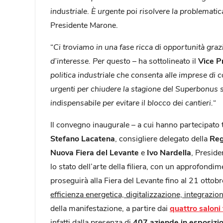
industriale
.
È urgente poi risolvere la problematic
Presidente Marone.
“
Ci troviamo in una fase ricca di opportunità grazie
d’interesse. Per questo
– ha sottolineato il
Vice P
politica industriale che consenta alle imprese di 
urgenti per chiudere la stagione del Superbonus se
indispensabile per evitare il blocco dei cantieri.
“
Il convegno inaugurale – a cui hanno partecipato tr
Stefano Lacatena
, consigliere delegato della
Reg
Nuova Fiera del Levante
e
Ivo Nardella
, Preside
lo stato dell’arte della filiera, con un approfond
proseguirà alla Fiera del Levante fino al 21 ottobr
efficienza energetica, digitalizzazione, integrazi
della manifestazione, a partire dai
quattro saloni 
infatti dalla presenza di
407 aziende in esposizi