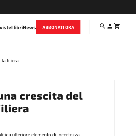
iviste
I libri
News
ABBONATI ORA
a filiera
 una crescita del
iliera
litica ulteriore elemento di incertezza.