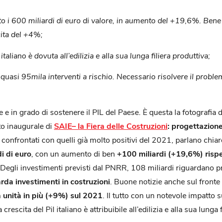
to i 600 miliardi di euro di valore, in aumento del +19,6%. Bene 
cita del +4%;
taliano è dovuta all’edilizia e alla sua lunga filiera produttiva;
 quasi 95mila interventi a rischio. Necessario risolvere il problem
ne e in grado di sostenere il PIL del Paese. È questa la fotografia
to inaugurale di
SAIE
–
la Fiera delle Costruzioni
: progettazione,
confrontati con quelli già molto positivi del 2021, parlano chiar
i di euro
, con un aumento di ben
+100 miliardi (+19,6%) rispe
 Degli investimenti previsti dal PNRR, 108 miliardi riguardano p
da investimenti in costruzioni
. Buone notizie anche sul fronte
a unità in più (+9%) sul 2021
. Il tutto con un notevole impatto 
rescita del Pil italiano è attribuibile all’edilizia e alla sua lunga 