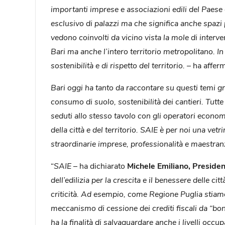
importanti imprese e associazioni edili del Paese 
esclusivo di palazzi ma che significa anche spazi p
vedono coinvolti da vicino vista la mole di interve
Bari ma anche l’intero territorio metropolitano. In
sostenibilità e di rispetto del territorio. –
ha affer
Bari oggi ha tanto da raccontare su questi temi gra
consumo di suolo, sostenibilità dei cantieri. Tutt
seduti allo stesso tavolo con gli operatori econo
della città e del territorio. SAIE è per noi una ve
straordinarie imprese, professionalità e maestra
“
SAIE
– ha dichiarato
Michele Emiliano,
Presiden
dell’edilizia per la crescita e il benessere delle ci
criticità. Ad esempio, come Regione Puglia stiamo
meccanismo di cessione dei crediti fiscali da “bon
ha la finalità di salvaguardare anche i livelli occup