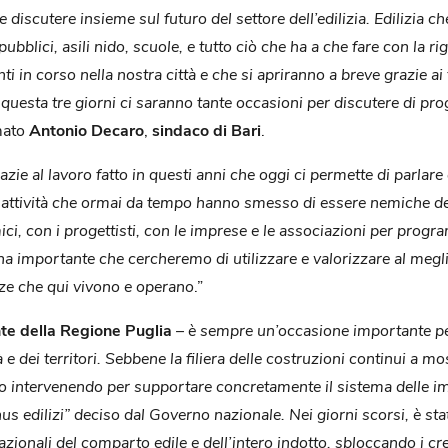
e discutere insieme sul futuro del settore dell’edilizia. Edilizi
ubblici, asili nido, scuole, e tutto ciò che ha a che fare con la r
nti in corso nella nostra città e che si apriranno a breve grazie a
 questa tre giorni ci saranno tante occasioni per discutere di prog
mato
Antonio Decaro
,
sindaco di Bari
.
zie al lavoro fatto in questi anni che oggi ci permette di parlare 
e attività che ormai da tempo hanno smesso di essere nemiche del 
mici, con i progettisti, con le imprese e le associazioni per pr
trina importante che cercheremo di utilizzare e valorizzare al meg
nze che qui vivono e operano
.”
te della Regione Puglia
– è sempre un’occasione importante per
ttà e dei territori. Sebbene la filiera delle costruzioni continui a
 intervenendo per supportare concretamente il sistema delle impr
us edilizi” deciso dal Governo nazionale. Nei giorni scorsi, è st
azionali del comparto edile e dell’intero indotto, sbloccando i credi