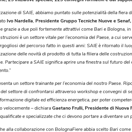
zione di SAIE, abbiamo puntato sulle potenzialità della fiera di
rato
Ivo Nardella
,
Presidente Gruppo Tecniche Nuove e Senaf, s
ane grazie a due poli fortemente attrattivi come Bari e Bologna, in
ostruzioni è un settore vitale per l’economia del Paese, a cui serv
gogliosi del percorso fatto in questi anni: SAIE è ritornato il lu
zazione delle novità di prodotto di tutta la filiera delle costruzi
e. Partecipare a SAIE significa aprire una finestra sul futuro del
ento
.”
resenta un settore trainante per l’economia del nostro Paese. Rip
del settore di confrontarsi attraverso workshop e convegni di sett
asformazione digitale ed efficienza energetica, per poter compet
to velocemente
– dichiara
Gaetano Frulli, Presidente di Nuova 
qualificate e specializzate che ci devono portare a diventare un pun
he alla collaborazione con BolognaFiere abbia scelto Bari come 