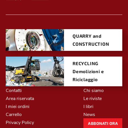
QUARRY and
CONSTRUCTION
RECYCLING
Demolizioni e
Riciclaggio
Contatti
Chi siamo
Area riservata
Le riviste
I miei ordini
I libri
Carrello
News
Privacy Policy
ABBONATI ORA