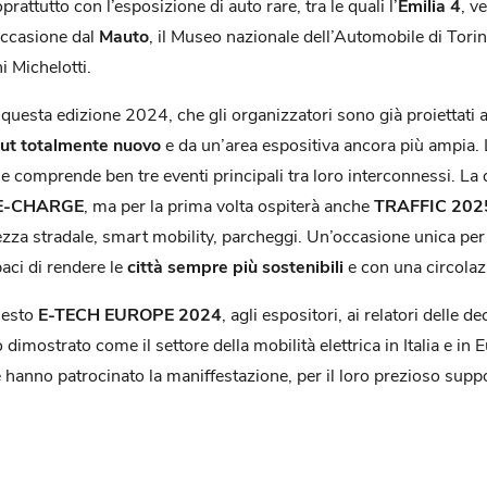
rattutto con l’esposizione di auto rare, tra le quali l’
Emilia 4
, v
occasione dal
Mauto
, il Museo nazionale dell’Automobile di Tor
 Michelotti.
questa edizione 2024, che gli organizzatori sono già proiettati
out totalmente nuovo
e da un’area espositiva ancora più ampia.
he comprende ben tre eventi principali tra loro interconnessi. L
E-CHARGE
, ma per la prima volta ospiterà anche
TRAFFIC 202
rezza stradale, smart mobility, parcheggi. Un’occasione unica per
aci di rendere le
città sempre più sostenibili
e con una circola
uesto
E-TECH EUROPE 2024
, agli espositori, ai relatori delle 
 dimostrato come il settore della mobilità elettrica in Italia e in
 hanno patrocinato la maniffestazione, per il loro prezioso supp