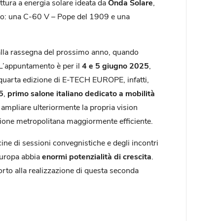
ettura a energia solare ideata da
Onda Solare
,
ino: una C-60 V – Pope del 1909 e una
 alla rassegna del prossimo anno, quando
 L’appuntamento è per il
4 e
5 giugno 2025
,
a quarta edizione di E-TECH EUROPE, infatti,
5
,
primo salone italiano dedicato a mobilità
 ampliare ulteriormente la propria vision
zione metropolitana maggiormente efficiente.
decine di sessioni convegnistiche e degli incontri
 Europa abbia
enormi potenzialità di crescita
.
orto alla realizzazione di questa seconda