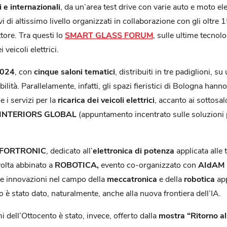
 e internazionali
, da un’area test drive con varie auto e moto ele
di altissimo livello organizzati in collaborazione con gli oltre
ttore. Tra questi lo
SMART GLASS FORUM
, sulle ultime tecnol
i veicoli elettrici.
2024
, con
cinque saloni tematici
, distribuiti in tre padiglioni,
ilità. Parallelamente, infatti, gli spazi fieristici di Bologna han
e i servizi per la
ricarica dei veicoli elettrici
, accanto ai sottosa
INTERIORS GLOBAL
(appuntamento incentrato sulle soluzioni pe
FORTRONIC
, dedicato all’
elettronica di potenza
applicata alle 
volta abbinato a
ROBOTICA,
evento co-organizzato con
AIdAM
ime innovazioni nel campo della
meccatronica
e della
robotica
ap
 è stato dato, naturalmente, anche alla nuova frontiera dell’IA.
mi dell’Ottocento è stato, invece, offerto dalla
mostra “Ritorno al 