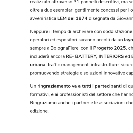
realizzato attraverso 31 pannelli descrittivi, ma sop
oltre a due esemplari gentilmente concessi per l’
avveniristica
LEM del 1974
disegnata da Giovanni
Neppure il tempo di archiviare con soddisfazione 
operatori ed espositori saranno accolti da un
lay
sempre a BolognaFiere, con il
Progetto 2025
, c
includerà ancora
RE- BATTERY, INTERIORS
ed
urbana
, traffic management, infrastrutture, sicu
promuovendo strategie e soluzioni innovative cap
Un
ringraziamento va a tutti i partecipanti
di q
formativi, e ai professionisti del settore che hanno
Ringraziamo anche i partner e le associazioni che
edizione.