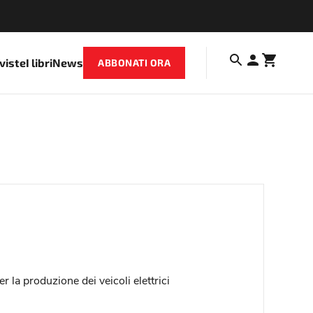
iviste
I libri
News
ABBONATI ORA
 la produzione dei veicoli elettrici