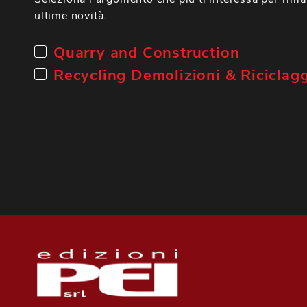
ultime novità.
Quarry and Construction
Recycling Demolizioni & Riciclag