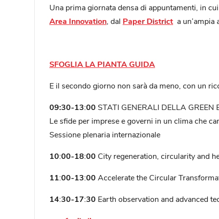
Una prima giornata densa di appuntamenti, in cui 
Area Innovation
, dal
Paper District
a un’ampia a
SFOGLIA LA PIANTA GUIDA
E il secondo giorno non sarà da meno, con un ri
09:30-13
:
00
STATI GENERALI DELLA GREEN
Le sfide per imprese e governi in un clima che c
Sessione plenaria internazionale
10
:
00-18
:
00
City regeneration, circularity and 
11
:
00-13
:
00
Accelerate the Circular Transformati
14
:
30-17
:
30
Earth observation and advanced tech