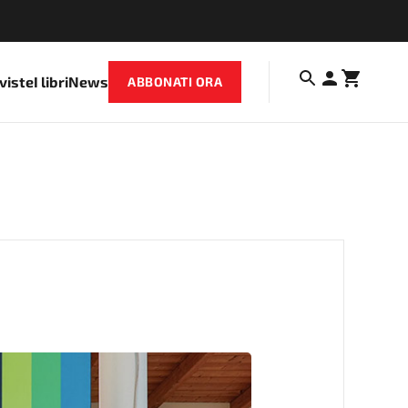
iviste
I libri
News
ABBONATI ORA