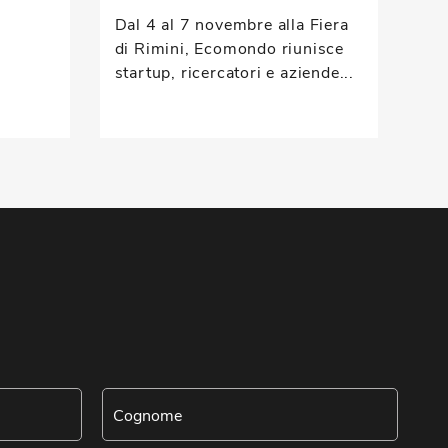
cen
Dal 4 al 7 novembre alla Fiera
di Rimini, Ecomondo riunisce
startup, ricercatori e aziende...