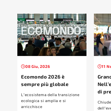
08 Giu, 2026
11 N
Ecomondo 2026 è
Gran
sempre più globale
Nell’
di pr
L'ecosistema della transizione
ecologica si amplia e si
Chiude
arricchisce
dell'ev