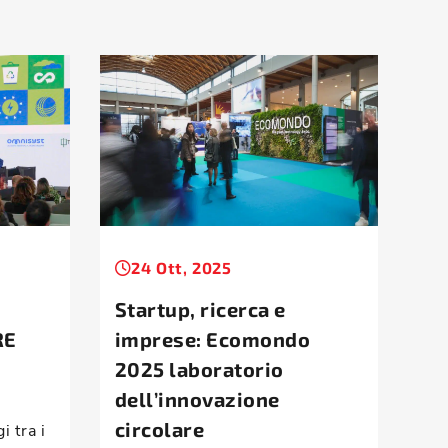
24 Ott, 2025
Startup, ricerca e
Ec
RE
imprese: Ecomondo
nu
2025 laboratorio
ed
dell’innovazione
Lo 
circolare
 tra i
pre