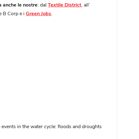
 anche le nostre
: dal
Textile District
, all’
e B Corp e i
Green Jobs
.
events in the water cycle: floods and droughts