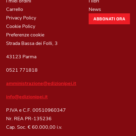
I miei ordini
I libri
Carrello
News
Privacy Policy
ABBONATI ORA
Cookie Policy
Preferenze cookie
Strada Bassa dei Folli, 3
43123 Parma
0521 771818
amministrazione@edizionipei.it
info@edizionipei.it
P.IVA e C.F. 00510960347
Nr. REA PR-135236
Cap. Soc. € 60.000,00 i.v.